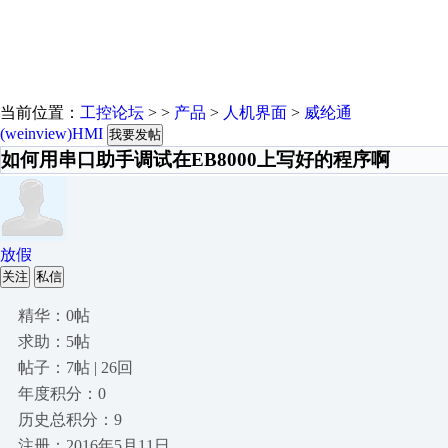
当前位置：
工控论坛
> >
产品
>
人机界面
>
威纶通
(weinview)HMI
我要发帖
如何用串口助手调试在EB8000上写好的程序啊
放假
关注
私信
精华：0帖
求助：5帖
帖子：7帖 | 26回
年度积分：0
历史总积分：9
注册：2016年5月11日