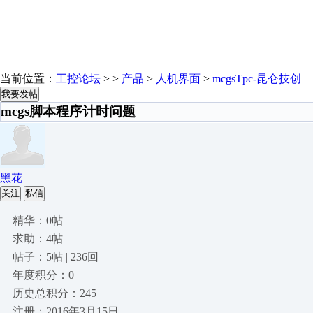
当前位置：
工控论坛
> >
产品
>
人机界面
>
mcgsTpc-昆仑技创
我要发帖
mcgs脚本程序计时问题
黑花
关注
私信
精华：0帖
求助：4帖
帖子：5帖 | 236回
年度积分：0
历史总积分：245
注册：2016年3月15日