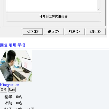
回复
引用
举报
Kingyuxuan
关注
私信
精华：0帖
求助：0帖