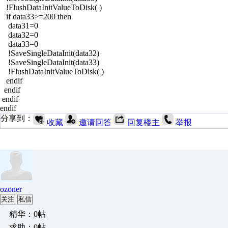
!FlushDataInitValueToDisk( )
if data33>=200 then
data31=0
data32=0
data33=0
!SaveSingleDataInit(data32)
!SaveSingleDataInit(data33)
!FlushDataInitValueToDisk( )
endif
endif
endif
endif
分享到：
收藏
邀请回答
回复楼主
举报
ozoner
关注
私信
精华：0帖
求助：0帖