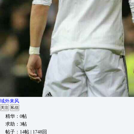
域外来风
关注
私信
精华：0帖
求助：3帖
帖子：14帖 | 1748回