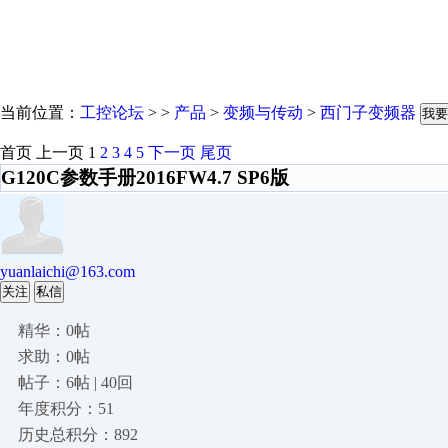
当前位置：
工控论坛
> >
产品
>
变频与传动
>
西门子变频器
我要
首页
上一页
1
2
3
4
5
下一页
尾页
G120C参数手册2016FW4.7 SP6版
yuanlaichi@163.com
关注
私信
精华：0帖
求助：0帖
帖子：6帖 | 40回
年度积分：51
历史总积分：892