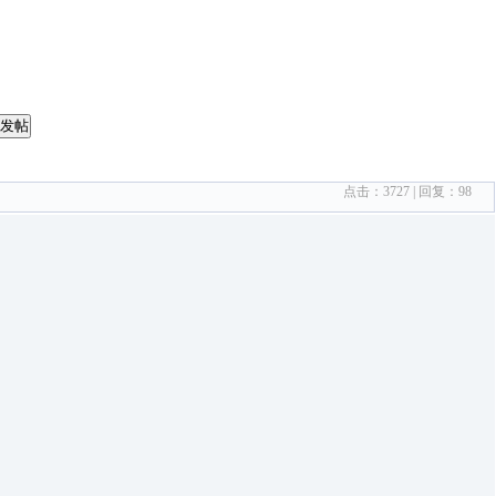
发帖
点击：
3727
| 回复：
98