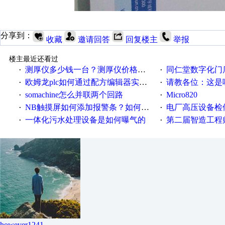
分享到：
收藏
邀请回答
回复楼主
举报
楼主最近还看过
测厚仪多少钱一台？测厚仪价格多少？
同仁堂数字化门店
·
·
欧姆龙plc如何通过配方编辑器实现NB配方功能？
请教各位：这是哪
·
·
somachine怎么并联两个回路
Micro820
·
·
NB触摸屏如何添加报警条？如何登陆报警信息？
电厂高压设备检
·
·
一体化污水处理设备是如何曝气的
第二届智造工程师节投
·
·
however1241