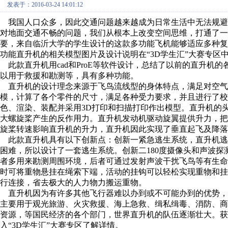
发表于：2016-03-24 14:01:12
我国人口众多，因此交通问题越来越成为日常生活中无法规避
对地面交通不畅的问题，我们从根本上改变空间思维，打通了
要，来自临沂大学的学生设计的这款多功能飞机能够适应多种
功能直升机的相关模型图片及设计说明在“3D学生汇”大赛专区
此款直升机用cad和ProE等软件设计，总结了以前的直升机
以用于救援和勘测等，具有多种功能。
直升机的设计理念来源于飞鸟流线型的身体特点，满足对空气
模，计算了各个零件的尺寸，满足各种受力要求，并且进行了校核
色、渲染、装配并采用3D打印和扫描打印作出模型。直升机的
大螺旋桨产生的反作用力。直升机发动机驱动旋翼提供升力，
旋桨转速影响直升机的升力，直升机因此实现了垂直起飞及降
此款直升机具有以下创新点：创新一紧急逃生系统，直升机逃
困难，所以设计了一套逃生系统。创新二180度摄像头和声波探
者多用来勘测周围环境，后者可通过发射声波干扰飞鸟等有生
时可将重物悬挂在绳索下端，活动的挂钩可以轻松实现重物和
行连接，省去极大的人力物力搬运重物。
直升机因为有许多其他飞行器难以办到或不可能办到的优势，
主要用于观光旅游、火灾救援、海上急救、缉私缉毒、消防、
资源，等国民经济的各个部门，世界直升机的队伍逐渐壮大。获
入“3D学生汇”大赛专区了解详情。