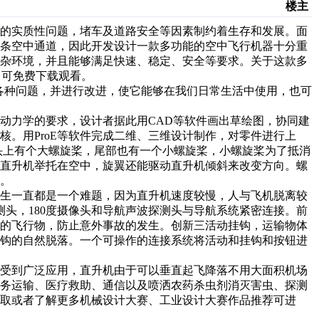
楼主
的实质性问题，堵车及道路安全等因素制约着生存和发展。面
一条空中通道，因此开发设计一款多功能的空中飞行机器十分重
复杂环境，并且能够满足快速、稳定、安全等要求。关于这款多
中可免费下载观看。
的各种问题，并进行改进，使它能够在我们日常生活中使用，也可
动力学的要求，设计者据此用CAD等软件画出草绘图，协同建
。用ProE等软件完成二维、三维设计制作，对零件进行上
头上有个大螺旋桨，尾部也有一个小螺旋桨，小螺旋桨为了抵消
把直升机举托在空中，旋翼还能驱动直升机倾斜来改变方向。螺
落。
生一直都是一个难题，因为直升机速度较慢，人与飞机脱离较
测头，180度摄像头和导航声波探测头与导航系统紧密连接。前
命的飞行物，防止意外事故的发生。创新三活动挂钩，运输物体
挂钩的自然脱落。一个可操作的连接系统将活动和挂钩和按钮进
受到广泛应用，直升机由于可以垂直起飞降落不用大面积机场
商务运输、医疗救助、通信以及喷洒农药杀虫剂消灭害虫、探测
取或者了解更多机械设计大赛、工业设计大赛作品推荐可进