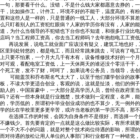
一句，那要看干什么。没错，不是什么钱大家都愿意去挣的，一
干，比如操作工，计件工，环境不好的不能干，温度高的，有
置和这些人是一样的，只是普通的一线工人，大部分环境不算
么只盯着别人的工资犯红眼病？人家的学历你有没有，人家的
道，为什么当领导的不犯错也下台你也不知道，和很多行业比
店吗？当工程师工资高，你去当工程师吗？去年抱怨电工工资低
再说发展，说电工就业面广应该没有疑义，建筑工地也好，工
区里到处转悠的，都是电工，而且经常跳来跳去，可说有了电
上只要不怕累，一个月大几千有木有，设备维修技术好的一个
对可观，看配电室工资低，上一天休两天的谁还没个零活干干
个死工资，发不了财，呵呵了，如果说考公务员，当领导，去创
可能盖茨和乔布斯名气太大了，以至于他们辍学创业的故事
板，不读大学更适合创业，客观的说，这就是扯淡，他们的例
励人的，中国富豪中，一大部分是高学历人员，曾经在政府里当
吗？还有一些本身就是行业翘楚，技术做到一定程度，名声，能
的，学历低的，所谓初中毕业创业成功的也不算少，无一例外
学的比在学校里更多更辛苦，或许当老板的第一学历不高，那不
在选择工作的时候，会因为自身条件不是很好，而选择一个好
不嫌钱少。首先要肯定的一点就是这么做比较实际，有所求就
一个不大不小的问题，就是对整个技术岗位待遇的影响，所谓
而对待遇的放松让用人单位的人事部门和行业都有了一种错觉，