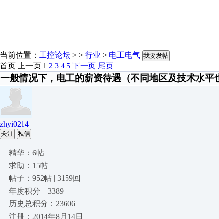
当前位置：
工控论坛
> >
行业
>
电工电气
我要发帖
首页
上一页
1
2
3
4
5
下一页
尾页
一般情况下，电工的薪资待遇（不同地区及技术水平
zhyi0214
关注
私信
精华：6帖
求助：15帖
帖子：952帖 | 3159回
年度积分：3389
历史总积分：23606
注册：2014年8月14日