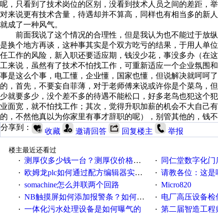
呢，只看到了技术岗位的区别，没看到技术人员之间的差距，
对来说更有技术含量，待遇却并不算高，同样也有相当多的新
就成了一种风气。
前面我说了这个情况的合理性，但是我认为也不能过于放纵
是换个地方再谈，这种事其实是个双方吃亏的结果，于用人单
任工作的风险，新入职还要适应期，钱没少花，事没多办（在
工来说，虽然有了技术不怕找工作，可重新适应一个企业氛围
事是这么个事，电工懂，企业懂，国家也懂，但说解决就呵呵了
的，首先，不要妄自菲薄，对于老师傅来说或许你是个菜鸟，
少就要多少，没个差不多的待遇不能松口，好多老鸟也犯这个
业面宽，就不怕找工作；其次，觉得升职加薪的机会不大自己有
的，不然他真以为你家里有事才辞职的呢），别管其他的，钱不
分享到：
收藏
邀请回答
回复楼主
举报
楼主最近还看过
测厚仪多少钱一台？测厚仪价格多少？
同仁堂数字化门店
·
·
欧姆龙plc如何通过配方编辑器实现NB配方功能？
请教各位：这是哪
·
·
somachine怎么并联两个回路
Micro820
·
·
NB触摸屏如何添加报警条？如何登陆报警信息？
电厂高压设备检
·
·
一体化污水处理设备是如何曝气的
第二届智造工程师节投
·
·