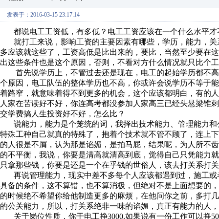
发表于：2016-03-15 23:17:14
都说电工工资低，有多低？电工工资应该在一个什么水平才不
就打工来说，影响工资的主要因素有哪些，学历，能力，关系
多应该就这些了，工资高低是比出来的，要比，当然至少要在
出这些条件也是这个原因，否则，不看对方什么情况就只比个工
首先说学历上，不管过去还是现在，电工的起始学历都不高
个原因，电工队伍的整体学历也不高，你或许会说学历不等于
着路窄，就意味着得不到更多的机会，这个应该都明白，有的
人家在苦读好不好，你连高考都没参加人家高三已经头悬梁锥
交学费搞人生投资好不好，怎么比？
说能力，能力是个笼统的词，我择出技术能力、管理能力和公
特殊工种自己就真的特殊了，抱着个技术就不管不顾了，连上
的人很是不屑，认为那是谄媚，是拍马屁，结果呢，为人所不
的不平衡，我说，你要是清高就清高到底，觉得自己只凭能力
只拿那些钱，你要是还是一个在乎钱的世俗人，该去打关系打关
再说管理能力，现实中差不多每个人应该都遇到过，施工或者
具备的条件，这不算错，也不算消极，但绝对不是上面想要的
的时候绝不希望你给他制造更多的麻烦，在他问你之前，多打
的公关能力，所以，打关系绝非一味的谄媚，真正有能力的人，
关于岗位性质，你干电工挣3000,如果说有一份工作可以挣5