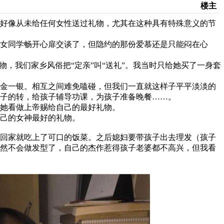
楼主
上好像从未给任何女性送过礼物，尤其在这种具有特殊意义的节
女同学畅开心扉交谈了，但隐约的那份爱慕还是只能闷在心
礼物，我们家乡风俗把“定亲”叫“送礼”。我当时只给她买了一身套
三金一银。相互之间难免嗑碰，但我们一直就这样子平平淡淡的
孩子的转，给孩子辅导功课，为孩子准备晚餐……。
她看做上帝赐给自己的最好礼物。
己的女神最好的礼物。
我回家就吃上了可口的饭菜。之后媳妇要带孩子出去理发（孩子
当然不会做发型了，自己的杰作惹得孩子老婆都不高兴，但我看