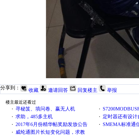
分享到：
收藏
邀请回答
回复楼主
举报
楼主最近还看过
寻秘笈、填问卷、赢无人机
S7200MODBUS
·
·
求助，485多主机
定时器还有设计
·
·
2017年6月份精华帖奖励发放公告
SMEMA标准通
·
·
威纶通图片长短变化问题，求教
·