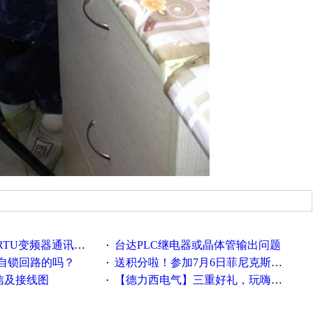
RTU变频器通讯求助！
台达PLC继电器或晶体管输出问题
·
自锁回路的吗？
送积分啦！参加7月6日菲尼克斯在线研讨会即得
·
信及接线图
【德力西电气】三重好礼，玩嗨夏日！
·