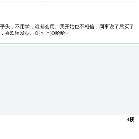
短平头，不用学，谁都会用。我开始也不相信，同事说了后买了
欢留发型。O(∩_∩)O哈哈~
4楼