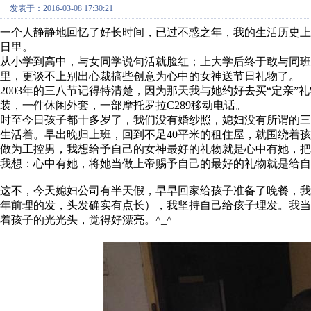
发表于：2016-03-08 17:30:21
一个人静静地回忆了好长时间，已过不惑之年，我的生活历史
日里。
从小学到高中，与女同学说句活就脸红；上大学后终于敢与同班
里，更谈不上别出心裁搞些创意为心中的女神送节日礼物了。
2003年的三八节记得特清楚，因为那天我与她约好去买“定亲”
装，一件休闲外套，一部摩托罗拉C289移动电话。
时至今日孩子都十多岁了，我们没有婚纱照，媳妇没有所谓的
生活着。早出晚归上班，回到不足40平米的租住屋，就围绕着
做为工控男，我想给予自己的女神最好的礼物就是心中有她，把
我想：心中有她，将她当做上帝赐予自己的最好的礼物就是给自
这不，今天媳妇公司有半天假，早早回家给孩子准备了晚餐，
年前理的发，头发确实有点长），我坚持自己给孩子理发。我
着孩子的光光头，觉得好漂亮。^_^