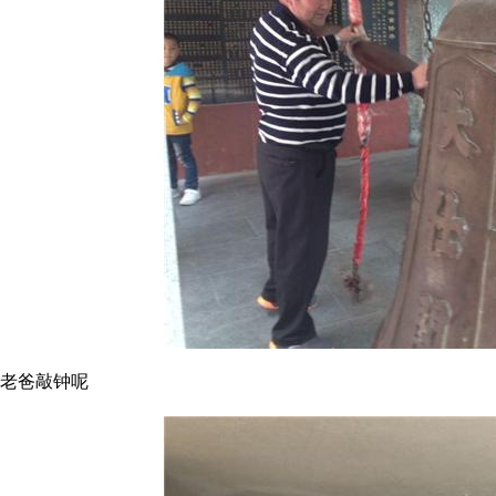
老爸敲钟呢