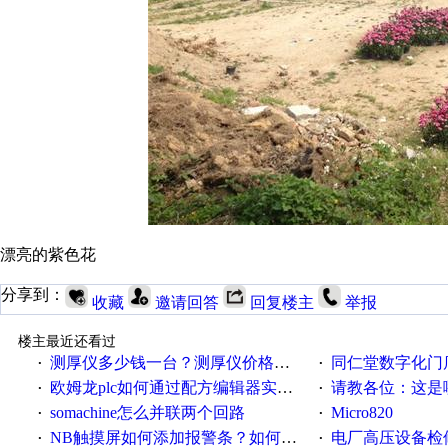
漂亮的紫色花
分享到：
收藏
邀请回答
回复楼主
举报
楼主最近还看过
测厚仪多少钱一台？测厚仪价格多少？
同仁堂数字化门店
·
·
欧姆龙plc如何通过配方编辑器实现NB配方功能？
请教各位：这是哪
·
·
somachine怎么并联两个回路
Micro820
·
·
NB触摸屏如何添加报警条？如何登陆报警信息？
电厂高压设备检
·
·