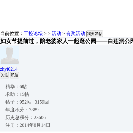
当前位置：
工控论坛
> >
活动
>
有奖活动
我要发帖
妇女节提前过，陪老婆家人一起逛公园——白莲洞公
zhyi0214
关注
私信
精华：6帖
求助：15帖
帖子：952帖 | 3159回
年度积分：3389
历史总积分：23606
注册：2014年8月14日