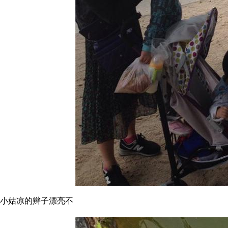
小姑凉的辫子漂亮不