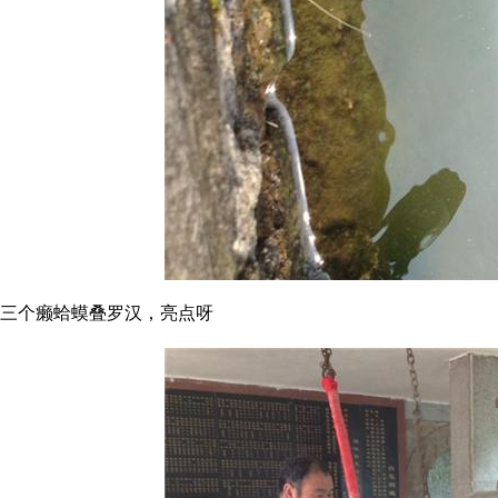
三个癞蛤蟆叠罗汉，亮点呀