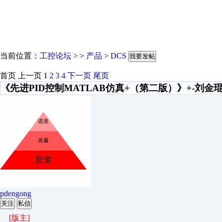
当前位置：
工控论坛
> >
产品
>
DCS
我要发帖
首页
上一页
1
2
3
4
下一页
尾页
《先进PID控制MATLAB仿真+（第二版）》+-刘金
pdengong
关注
私信
[版主]