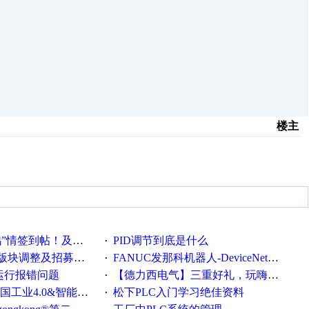
楼主
帖！及时更新在线研讨会预告
PID调节到底是什么
·
调整及招募版主公告
FANUC发那科机器人-DeviceNet通信使用手册(中文)
·
ew运行报错问题
【德力西电气】三重好礼，玩嗨夏日！
·
0&智能制造高级培训班通知！
松下PLC入门学习绝佳资料
·