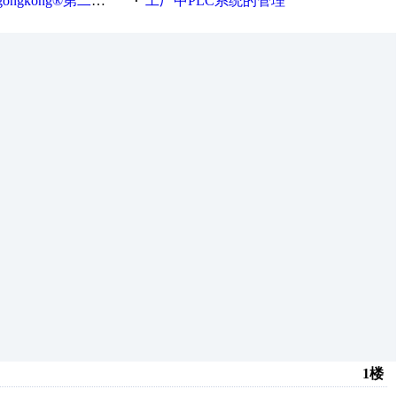
®第二届智造工程师节正式起航！
工厂中PLC系统的管理
·
1楼