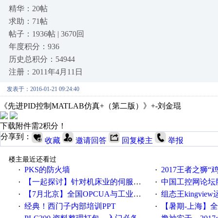
精华：20帖
求助：71帖
帖子：1936帖 | 3670回
年度积分：936
历史总积分：54944
注册：2011年4月11日
发表于：2016-01-21 09:24:40
《先进PID控制MATLAB仿真+（第二版）》+-刘金琨
下载附件需2积分！
分享到：
收藏
邀请回答
回复楼主
举报
楼主最近还看过
PKS的防火墙
2017王者之狮“鸡”情签到
·
·
【一起探讨】针对机床业的伺服系统发展，您的期望是什么？
中国工控网论坛版块
·
·
【7月北京】全国OPCUA与工业互联技术培训班通知！
组态王kingvi
·
·
经典！西门子内部培训PPT
【暑期-上海】全国工业4.
·
·