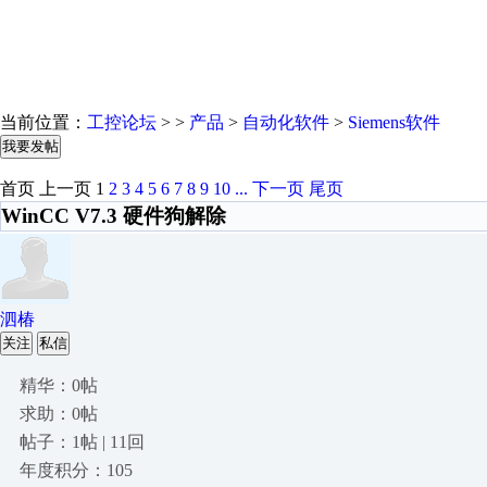
当前位置：
工控论坛
> >
产品
>
自动化软件
>
Siemens软件
我要发帖
首页
上一页
1
2
3
4
5
6
7
8
9
10
...
下一页
尾页
WinCC V7.3 硬件狗解除
泗椿
关注
私信
精华：0帖
求助：0帖
帖子：1帖 | 11回
年度积分：105