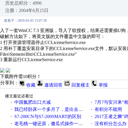
历史总积分：4996
注册：2004年6月25日
发表于：2016-01-01 15:07:18
入了一套WinCC 7.3 亚洲版，导入了软授权，结果还需要插
破解方法如下，将英文版的文件覆盖中文版的即可：
1 打开资源管理器停止CCLicenseService.exe
2 用补丁覆盖安装目录下的CCLicenseService.exe文件，默认安装目录为："
Files\Siemens\Bin\CCLicenseService.exe"
3 重新运行CCLicenseService.exe
下载附件需10积分！
分享到：
收藏
邀请回答
回复楼主
举报
楼主最近还看过
中国氮肥出口大减
7月7与安川来“
·
·
我已经卧床一个多月了，是出去安装机械手在高速遭遇车祸所致:大家工作都要特别注意啊
有积分不能用
·
·
S7-200CN与S7-200SMART的区别
2017王者之狮“鸡”情签到
·
·
老毛桃一键还原，傻瓜式操作一键轻松备份还原；程序为向导式安装，一键即可实现自动备份或还原系统。
没有积分怎么办
·
·