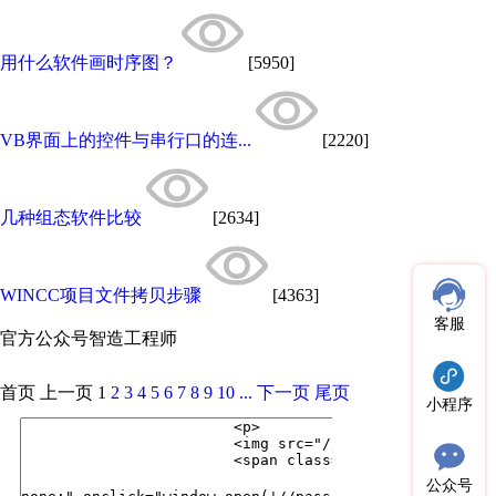
用什么软件画时序图？
[5950]
VB界面上的控件与串行口的连...
[2220]
几种组态软件比较
[2634]
WINCC项目文件拷贝步骤
[4363]
客服
官方公众号
智造工程师
首页
上一页
1
2
3
4
5
6
7
8
9
10
...
下一页
尾页
小程序
公众号