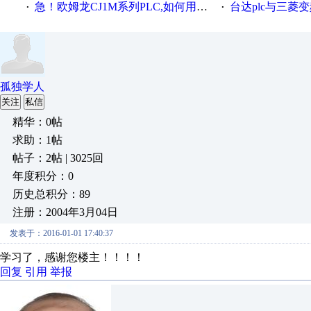
急！欧姆龙CJ1M系列PLC,如何用时间控制变频器。要求时间在组态王中可以自由输入！拜托各位大神了！
台达plc与三菱
·
·
孤独学人
关注
私信
精华：0帖
求助：1帖
帖子：2帖 | 3025回
年度积分：0
历史总积分：89
注册：2004年3月04日
发表于：2016-01-01 17:40:37
学习了，感谢您楼主！！！！
回复
引用
举报