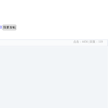
I
我要发帖
点击：
4456
| 回复：
119