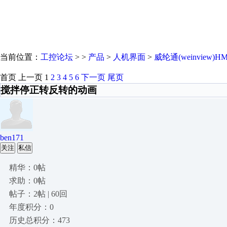
当前位置：
工控论坛
> >
产品
>
人机界面
>
威纶通(weinview)HM
首页
上一页
1
2
3
4
5
6
下一页
尾页
搅拌停正转反转的动画
ben171
关注
私信
精华：0帖
求助：0帖
帖子：2帖 | 60回
年度积分：0
历史总积分：473