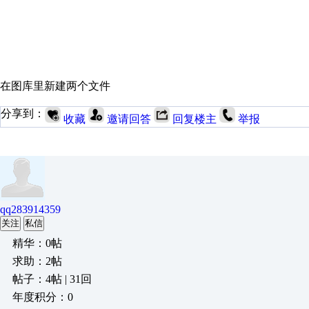
在图库里新建两个文件
分享到：
收藏
邀请回答
回复楼主
举报
qq283914359
关注
私信
精华：0帖
求助：2帖
帖子：4帖 | 31回
年度积分：0