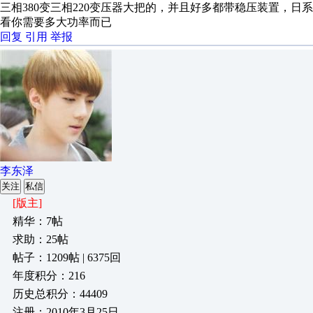
三相380变三相220变压器大把的，并且好多都带稳压装置，日
看你需要多大功率而已
回复
引用
举报
李东泽
关注
私信
[版主]
精华：7帖
求助：25帖
帖子：1209帖 | 6375回
年度积分：216
历史总积分：44409
注册：2010年3月25日