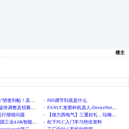
楼主
帖！及时更新在线研讨会预告
PID调节到底是什么
·
调整及招募版主公告
FANUC发那科机器人-DeviceNet通信使用手册(中文)
·
ew运行报错问题
【德力西电气】三重好礼，玩嗨夏日！
·
0&智能制造高级培训班通知！
松下PLC入门学习绝佳资料
·