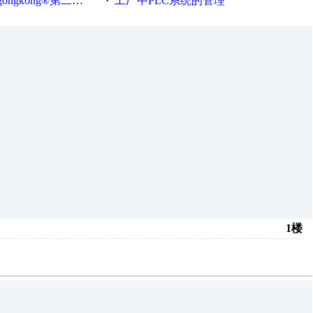
®第二届智造工程师节正式起航！
工厂中PLC系统的管理
·
1楼