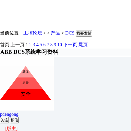
当前位置：
工控论坛
> >
产品
>
DCS
我要发帖
首页
上一页
1
2
3
4
5
6
7
8
9
10
下一页
尾页
ABB DCS系统学习资料
pdengong
关注
私信
[版主]