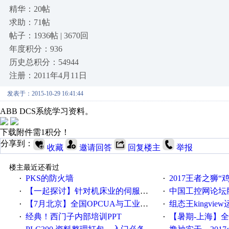
精华：20帖
求助：71帖
帖子：1936帖 | 3670回
年度积分：936
历史总积分：54944
注册：2011年4月11日
发表于：2015-10-29 16:41:44
ABB DCS系统学习资料。
下载附件需1积分！
分享到：
收藏
邀请回答
回复楼主
举报
楼主最近还看过
PKS的防火墙
2017王者之狮“鸡”情签到
·
·
【一起探讨】针对机床业的伺服系统发展，您的期望是什么？
中国工控网论坛版块
·
·
【7月北京】全国OPCUA与工业互联技术培训班通知！
组态王kingvi
·
·
经典！西门子内部培训PPT
【暑期-上海】全国工业4.
·
·