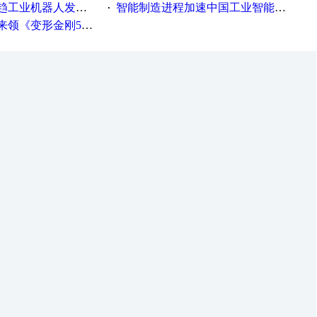
工业机器人发展迅猛
智能制造进程加速中国工业智能化之路发展趋势明显
·
《变形金刚5》观影券