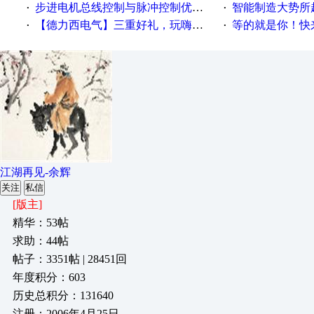
步进电机总线控制与脉冲控制优缺点
智能制造大势所趋
·
·
【德力西电气】三重好礼，玩嗨夏日！
等的就是你！快来领
·
·
江湖再见-余辉
关注
私信
[版主]
精华：53帖
求助：44帖
帖子：3351帖 | 28451回
年度积分：603
历史总积分：131640
注册：2006年4月25日