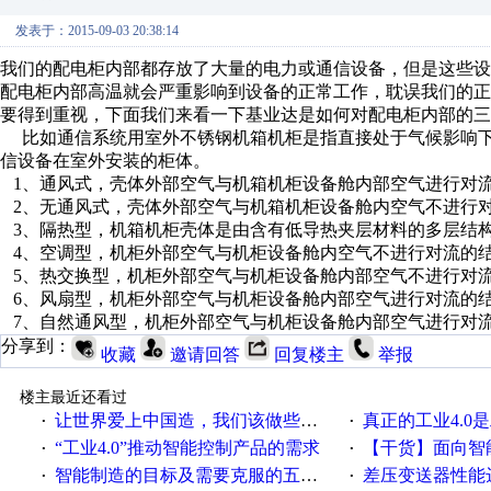
发表于：2015-09-03 20:38:14
我们的配电柜内部都存放了大量的电力或通信设备，但是这些
配电柜内部高温就会严重影响到设备的正常工作，耽误我们的
要得到重视，下面我们来看一下基业达是如何对配电柜内部的三
比如通信系统用室外不锈钢机箱机柜是指直接处于气候影响下
信设备在室外安装的柜体。
1、通风式，壳体外部空气与机箱机柜设备舱内部空气进行对
2、无通风式，壳体外部空气与机箱机柜设备舱内空气不进行
3、隔热型，机箱机柜壳体是由含有低导热夹层材料的多层结
4、空调型，机柜外部空气与机柜设备舱内空气不进行对流的
5、热交换型，机柜外部空气与机柜设备舱内部空气不进行对
6、风扇型，机柜外部空气与机柜设备舱内部空气进行对流的
7、自然通风型，机柜外部空气与机柜设备舱内部空气进行对
分享到：
收藏
邀请回答
回复楼主
举报
楼主最近还看过
让世界爱上中国造，我们该做些什么
真正的工业4.0是
·
·
“工业4.0”推动智能控制产品的需求
【干货】面向智
·
·
智能制造的目标及需要克服的五个障碍
差压变送器性能达
·
·