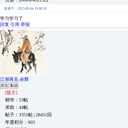
发表于：2015-09-04 19:08:28
学习学习了
回复
引用
举报
江湖再见-余辉
关注
私信
[版主]
精华：53帖
求助：44帖
帖子：3351帖 | 28451回
年度积分：603