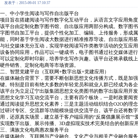
发表于：2015-09-01 17:10:37
一、中小学生阅读与写作自出版平台
项目旨在搭建阅读与写作数字化互动平台，从语言文字应用角度
该平台由定制化数字图书馆、自出版应用两部分构成。数字图
字图书自加工平台，提供个性化加工、编辑、上传服务，形成
能，同时基于学生阅读大数据进行精准推荐导读。自出版应用
与社交媒体充分互动，实现学校阅读写作类教学活动的交互应用
设备协同应用，作品可以一键成书，电子图书通过社交媒体进
可以定制化即时印刷，培养学生写作兴趣。该平台还将承载线
硬件销售、定制化电商等市场资源。
二、智慧党建平台（互联网+数字出版+党建应用）
在媒体融合背景下，需要不断创新思想文化传播方式，既是加
键。特别是目前有绝大多数的年轻党员和就业人群已经成为各企
该平台为立足辽宁出版集团思想文化类图书的数字出版应用开
思想文化学习互动交流平台，主要有四个板块，一是时政要闻
通过阅读提升思想文化素养；三是主题活动组织结合O2O的理
过研讨专区、交流群等功能模块提供交流平台。该平台还将数字
用，还原真实场景，建立基于客户端应用的“反腐倡廉展示馆”“
实现数字出版、展示传播、3D虚拟现实技术完美结合的创新应
三、满族文化电商惠农服务平台
在媒体融合、互联网与产业融合、文化产业与相关产业融合服