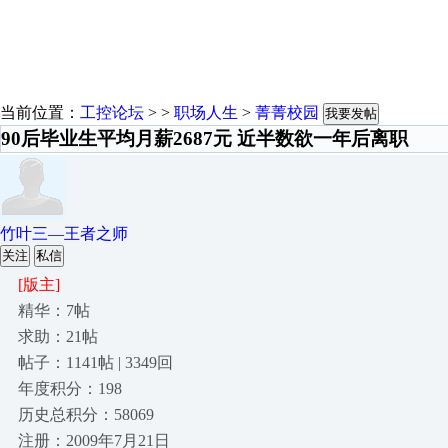
当前位置：
工控论坛
> >
职场人生
>
菁菁校园
我要发帖
90后毕业生平均月薪2687元 近半数欲一年后离职
竹叶三—王者之师
关注
私信
[版主]
精华：7帖
求助：21帖
帖子：1141帖 | 3349回
年度积分：198
历史总积分：58069
注册：2009年7月21日