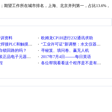
期望工作所在城市排名，上海、北京并列第一，占比13.6%，
培训资料
欧姆龙CP1H进行232通讯求助
·
接PLC和触摸屏程序
“工业许可证”新调整：水文仪器等19类产品取消事前生产许可
·
自锁回路的吗？
寻秘笈、填问卷、赢无人机
·
电子元器件，价格怎么样
2017年7月4日--------每日英语
·
程
各位帮我看看这个程序是不是有问题？？？
·