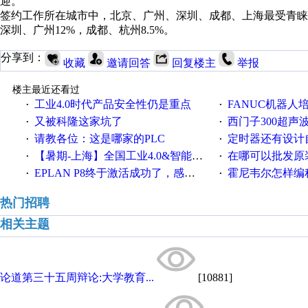
迎。
签约工作所在城市中，北京、广州、深圳、成都、上海最受青睐；
深圳、广州12%，成都、杭州8.5%。
分享到：
收藏
邀请回答
回复楼主
举报
楼主最近还看过
工业4.0时代产品安全性仍是重点
FANUC机器人
·
·
又被科隆这家坑了
西门子300超声波焊
·
·
请教各位：这是哪家的PLC
定时器还有设计
·
·
【暑期-上海】全国工业4.0&智能制造高级培训班通知！
在哪可以批发原装正品
·
·
EPLAN P8终于激活成功了，感谢网上无私的高人！
霍尼韦尔怎样编
·
·
热门招聘
相关主题
论道第三十五周辩论:大学教育...
[10881]