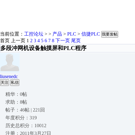
当前位置：
工控论坛
> >
产品
>
PLC
>
信捷PLC
我要发帖
首页
上一页
1
2
3
4
5
6
7
8
下一页
尾页
多段冲网机设备触摸屏和PLC程序
liusenedc
关注
私信
精华：0帖
求助：8帖
帖子：46帖 | 221回
年度积分：319
历史总积分：10012
注册：2011年3月27日