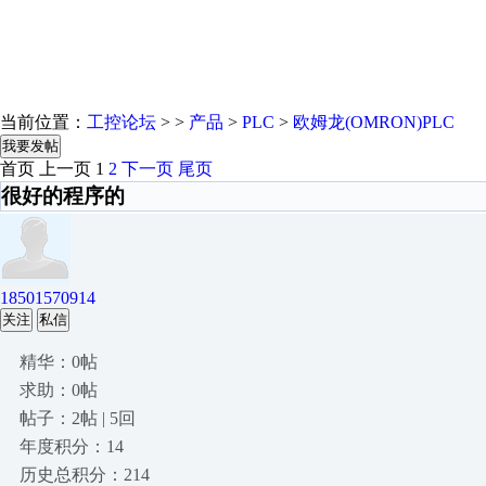
当前位置：
工控论坛
> >
产品
>
PLC
>
欧姆龙(OMRON)PLC
我要发帖
首页
上一页
1
2
下一页
尾页
很好的程序的
18501570914
关注
私信
精华：0帖
求助：0帖
帖子：2帖 | 5回
年度积分：14
历史总积分：214