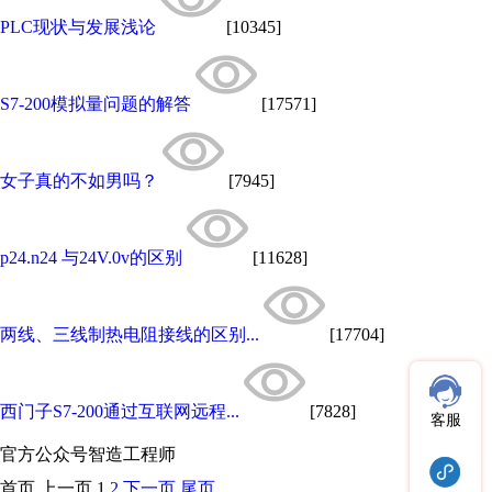
PLC现状与发展浅论
[10345]
S7-200模拟量问题的解答
[17571]
女子真的不如男吗？
[7945]
p24.n24 与24V.0v的区别
[11628]
两线、三线制热电阻接线的区别...
[17704]
西门子S7-200通过互联网远程...
[7828]
客服
官方公众号
智造工程师
首页
上一页
1
2
下一页
尾页