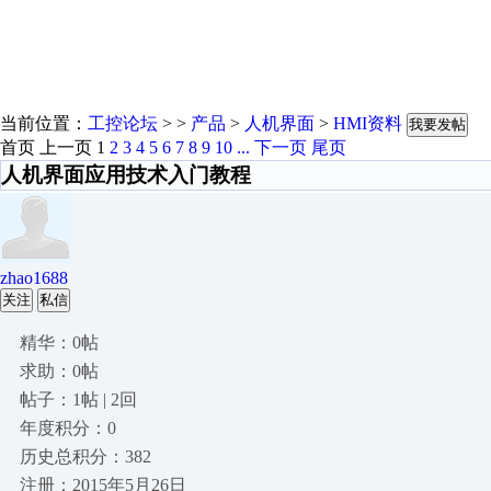
当前位置：
工控论坛
> >
产品
>
人机界面
>
HMI资料
我要发帖
首页
上一页
1
2
3
4
5
6
7
8
9
10
...
下一页
尾页
人机界面应用技术入门教程
zhao1688
关注
私信
精华：0帖
求助：0帖
帖子：1帖 | 2回
年度积分：0
历史总积分：382
注册：2015年5月26日