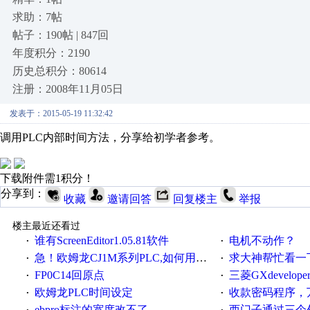
求助：7帖
帖子：190帖 | 847回
年度积分：2190
历史总积分：80614
注册：2008年11月05日
发表于：2015-05-19 11:32:42
调用PLC内部时间方法，分享给初学者参考。
下载附件需1积分！
分享到：
收藏
邀请回答
回复楼主
举报
楼主最近还看过
谁有ScreenEditor1.05.81软件
电机不动作？
·
·
急！欧姆龙CJ1M系列PLC,如何用时间控制变频器。要求时间在组态王中可以自由输入！拜托各位大神了！
求大神帮忙看一下
·
·
FP0C14回原点
三菱GXdevelop
·
·
欧姆龙PLC时间设定
收款密码程序，
·
·
ebpro标注的宽度改不了
西门子通过三个外部