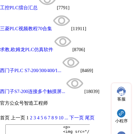
工控PLC擂台汇总
[7791]
三菱PLC视频教程70合集
[11911]
求教,欧姆龙PLC仿真软件
[8706]
西门子PLC S7-200∕300∕400∕1...
[8469]
西门子S7-200连接多个触摸屏...
[18039]
客服
官方公众号
智造工程师
首页
上一页
1
2
3
4
5
6
7
8
9
10
...
下一页
尾页
小程序