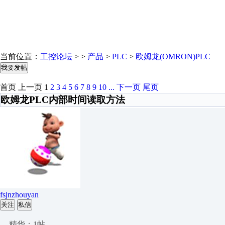
当前位置：
工控论坛
> >
产品
>
PLC
>
欧姆龙(OMRON)PLC
我要发帖
首页
上一页
1
2
3
4
5
6
7
8
9
10
...
下一页
尾页
欧姆龙PLC内部时间读取方法
fsjnzhouyan
关注
私信
精华：1帖