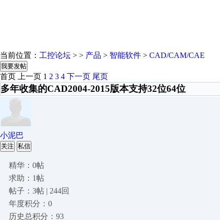
当前位置：
工控论坛
> >
产品
>
智能软件
>
CAD/CAM/CAE
我要发帖
首页
上一页
1
2
3
4
下一页
尾页
多年收集的CAD2004-2015版本支持32位64位
小泥巴
关注
私信
精华：0帖
求助：1帖
帖子：3帖 | 244回
年度积分：0
历史总积分：93