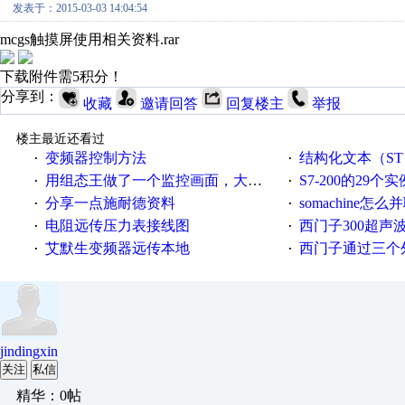
发表于：2015-03-03 14:04:54
mcgs触摸屏使用相关资料.rar
下载附件需5积分！
分享到：
收藏
邀请回答
回复楼主
举报
楼主最近还看过
变频器控制方法
结构化文本（ST）写的MO
·
·
用组态王做了一个监控画面，大家给点意见
S7-200的29个实
·
·
分享一点施耐德资料
somachine怎
·
·
电阻远传压力表接线图
西门子300超声波焊
·
·
艾默生变频器远传本地
西门子通过三个外部
·
·
jindingxin
关注
私信
精华：0帖