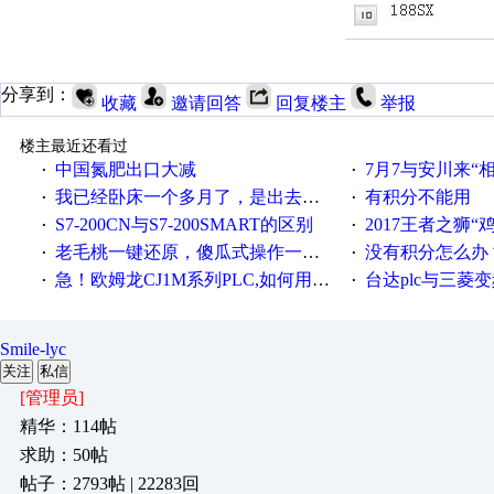
分享到：
收藏
邀请回答
回复楼主
举报
楼主最近还看过
中国氮肥出口大减
7月7与安川来“
·
·
我已经卧床一个多月了，是出去安装机械手在高速遭遇车祸所致:大家工作都要特别注意啊
有积分不能用
·
·
S7-200CN与S7-200SMART的区别
2017王者之狮“鸡”情签到
·
·
老毛桃一键还原，傻瓜式操作一键轻松备份还原；程序为向导式安装，一键即可实现自动备份或还原系统。
没有积分怎么办
·
·
急！欧姆龙CJ1M系列PLC,如何用时间控制变频器。要求时间在组态王中可以自由输入！拜托各位大神了！
台达plc与三菱
·
·
Smile-lyc
关注
私信
[管理员]
精华：114帖
求助：50帖
帖子：2793帖 | 22283回