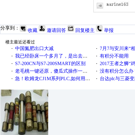
分享到：
收藏
邀请回答
回复楼主
举报
楼主最近还看过
中国氮肥出口大减
7月7与安川来“
·
·
我已经卧床一个多月了，是出去安装机械手在高速遭遇车祸所致:大家工作都要特别注意啊
有积分不能用
·
·
S7-200CN与S7-200SMART的区别
2017王者之狮“鸡”情签到
·
·
老毛桃一键还原，傻瓜式操作一键轻松备份还原；程序为向导式安装，一键即可实现自动备份或还原系统。
没有积分怎么办
·
·
急！欧姆龙CJ1M系列PLC,如何用时间控制变频器。要求时间在组态王中可以自由输入！拜托各位大神了！
台达plc与三菱
·
·