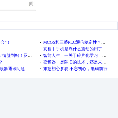
相会”！
MCGS和三菱PLC通信稳定性？？？
·
真相丨手机是靠什么震动的用了这么多年才知道！
·
帖！及时更新在线研讨会预告
智能人生—一关于碎片化学习，看这一篇就够了！
·
？
变频器：是陈旧的技术，还是未来的幕后英雄？
·
变频器通讯问题
难忘初心参赛:不忘初心，砥砺前行
·