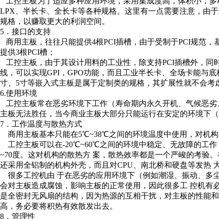
工控主板为了适应多种应用环境，采用集成度高，体积小，多种尺寸
LPX、半长卡、全长卡等各种规格。这里有一点需要注意，由
规格，以赚取更大的利润空间。
5．接口的支持
商用主板，往往只能提供4根PCI插槽，由于受制于PCI规范，
提供3根PCI槽；
工控主板，由于其设计用料的工业性，除支持PCI插槽外，同时可以支持
线，可以实现GPI，GPO功能，而且工业半长卡、全场卡能与底板配
寸、5寸等嵌入式主板是属于定制类的规格，其扩展性就不会考
6.使用环境
工控主板常在恶劣环境下工作（寿命期内永久开机、气候恶劣
主板无法胜任，当今商业主板大部分只能运行在安定的环境下（
7．工作温度与散热方式
商用主板基本只能在5℃~38℃之间的环境温度中使用，对机
工控主板可以在-20℃~60℃之间的环境中稳定、无故障的工作
~70度。这对机构的散热方 案，散热效率都是一个严峻的考验
还采用全铝制的机构外壳，而且对CPU、南北桥和硬盘等发热
很多工控机由 于在恶劣的应用环境下（例如潮湿、振动、多
会对主板造成腐蚀，影响主板的正常使用，因此很多工 控机有
是全密封无风扇的结构，因为热源的互相干扰，对主板的性能和
高，务必要将积热有效散发出去。
8．管理性