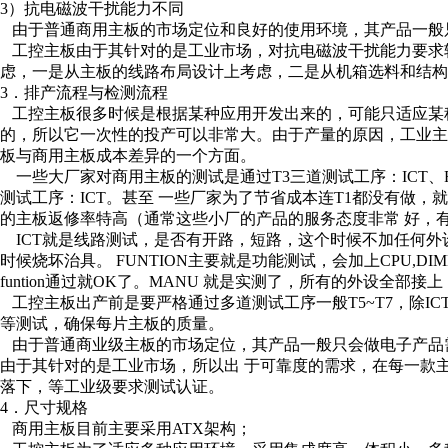
3）抗电磁波干扰能力不同
由于普通商用主板的市场定位和良好的使用环境，其产品一般
工控主板由于其针对的是工业市场，对抗电磁波干扰能力要求较
虑，一是从主板的线路布局设计上考虑，二是从机箱选料和结构
3．排产流程与检测流程
工控主板很多时候是根据某种应用开发出来的，可能只适应某
的，所以它一次性的投产可以非常大。由于产量的原因，工业
板与商用主板成本差异的一个方面。
一些大厂家对商用主板的测试是通过T3三道测试工序：ICT、F
测试工序：ICT。甚至 一些厂家为了节省成本连T1都没有做
的主板返修率特高（通常这些小厂的产品的服务态度非常 好，
ICT就是线路测试，是否有开路，短路，这个时候不加任何外设（CP
时候烧坏治具。 FUNTION主要就是功能测试，会加上CPU,
funtion通过就OK了。MANU 就是实测了，所有的外设全部
工控主板出产前是要严格通过多道测试工序一般T5~T7，除ICT
等测试，确保每片主板的质量。
由于普通商业级主板的市场定位，其产品一般只会做电子产品需
由于其针对的是工业市场，所以出 于可靠度的需求，在每一款主板在上市
落下，等工业级要求测试认证。
4．尺寸规格
商用主板目前主要采用ATX架构；