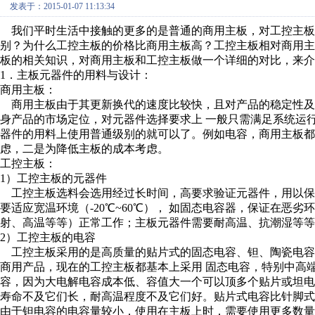
发表于：2015-01-07 11:13:34
我们平时生活中接触的更多的是普通的商用主板，对工控主板
别？为什么工控主板的价格比商用主板高？工控主板相对商用主
板的相关知识，对商用主板和工控主板做一个详细的对比，来介
1．主板元器件的用料与设计：
商用主板：
商用主板由于其更新换代的速度比较快，且对产品的稳定性及
身产品的市场定位，对元器件选择要求上 一般只需满足系统运行
器件的用料上使用普通级别的就可以了。例如电容，商用主板都
虑，二是为降低主板的成本考虑。
工控主板：
1）工控主板的元器件
工控主板选料会选用经过长时间，高要求验证元器件，用以保
要适应宽温环境（-20℃~60℃）， 如固态电容器，保证在恶
射、高温等等）正常工作；主板元器件需要耐高温、抗潮湿等等
2）工控主板的电容
工控主板采用的是高质量的贴片式的固态电容、钽、陶瓷电容
商用产品，现在的工控主板都基本上采用 固态电容，特别中高
容，因为大电解电容成本低、容值大一个可以顶多个贴片或坦电
寿命不及它们长，耐高温程度不及它们好。贴片式电容比针脚式
由于钽电容的电容量较小，使用在主板上时，需要使用更多数