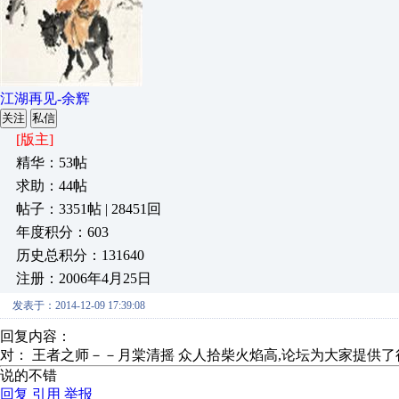
江湖再见-余辉
关注
私信
[版主]
精华：53帖
求助：44帖
帖子：3351帖 | 28451回
年度积分：603
历史总积分：131640
注册：2006年4月25日
发表于：2014-12-09 17:39:08
回复内容：
对： 王者之师－－月棠清摇
众人拾柴火焰高,论坛为大家提供了很
说的不错
回复
引用
举报