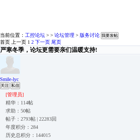
当前位置：
工控论坛
> >
论坛管理
>
版务讨论
我要发帖
首页
上一页
1
2
下一页
尾页
严寒冬季，论坛更需要亲们温暖支持!
Smile-lyc
关注
私信
[管理员]
精华：114帖
求助：50帖
帖子：2793帖 | 22283回
年度积分：284
历史总积分：144015