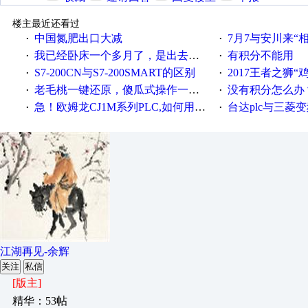
楼主最近还看过
中国氮肥出口大减
7月7与安川来“
·
·
我已经卧床一个多月了，是出去安装机械手在高速遭遇车祸所致:大家工作都要特别注意啊
有积分不能用
·
·
S7-200CN与S7-200SMART的区别
2017王者之狮“鸡”情签到
·
·
老毛桃一键还原，傻瓜式操作一键轻松备份还原；程序为向导式安装，一键即可实现自动备份或还原系统。
没有积分怎么办
·
·
急！欧姆龙CJ1M系列PLC,如何用时间控制变频器。要求时间在组态王中可以自由输入！拜托各位大神了！
台达plc与三菱
·
·
江湖再见-余辉
关注
私信
[版主]
精华：53帖