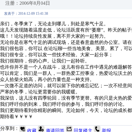
注册：2006年8月04日
发表于：2014-12-09 15:41:38
亲们，冬季来了，无论走到哪儿，到处是寒气十足。
这几天发现随着温度走低，论坛活跃度有所“萎靡”。昨天的帖子
哦！！论坛持续良性发展，离不开大家的一起努力。
无论你是在寒气十足的调试现场，还是春意盎然的办公室。请在
我们很包容，你可以 在论坛聊一些当地美食、美景。累了，可
我们很专业，你可以发一些技术经验。大家一起分享；
我们很期待，你的心声。让我们一起聆听。
也许你并不是一个人在战斗，这儿有你在工作中遇见的难题解答
可以肯定，我们是一群人，一群热爱工控事业，热爱论坛沃土的
众人拾柴火焰高，再小的力量也是一种支持。
一次微不足道的访问，就可以留下你的难忘记忆；一次不经意间
严寒的冬季，论坛更需要你的我暖暖。
我深信，这儿没有四季轮回，没有季节更替。有的只是火热的爱
我们呼吁你的到来，我们呼吁你的参与，我们呼吁你的讨论。
我们更期待看到你精彩的瞬间。无论如何，今天，论坛的成长
期待着￥￥￥￥
分享到：
收藏
邀请回答
回复楼主
举报