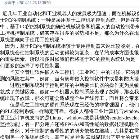
发表于：2014-11-26 13:58:59
近几年工业自动化和工业机器人的发展极为迅速，而在机械设
于PC的控制系统；一种是采用基于工控机的控制系统。但是在
中，基于PC的控制系统的确给机械设备和机器人的自动控制带
工控机控制系统，确实存在很多的劣势和不足。那么为什么在现
系统更倾向于使用工控机呢？
因为，基于PC的控制系统相较于专用控制器来说比较脆弱，在
制系统会使控制系统的启动变得较为复杂，在节约成本方面也
的重要因素。所以很多时候我们都将基于PC的控制系统认为是
们更多的选择了专用控制器。
当安全管理软件嵌入在工控机（工业PC）中的时候，它的基
测的风险在其中，例如，当有病毒侵入控制软件中或是将防火墙
过程控制系统对于控制程序的中断要比机器的操作更为灵敏
就成了关键因素。假如一个机器人控制系统出现了故障，那么
统出现了故障，那么可能会造成整个生产线停工，而且将会带来
但是现在工控机的硬件系统现在已经做的非常强固了，他们
的PLC控制系统一样稳定可靠。很多人都将工业计算机与wind
是工业计算机支持的是Linux、windows或是其他的vendor-
监控功能，有一部分用户还将FPGAs和高性能的数据处理机联合
当然，对于控制的合理性的的研究依然在继续，尤其是在需
换到另一个系统的场合，基于PC的控制器就显现出了更大的优势