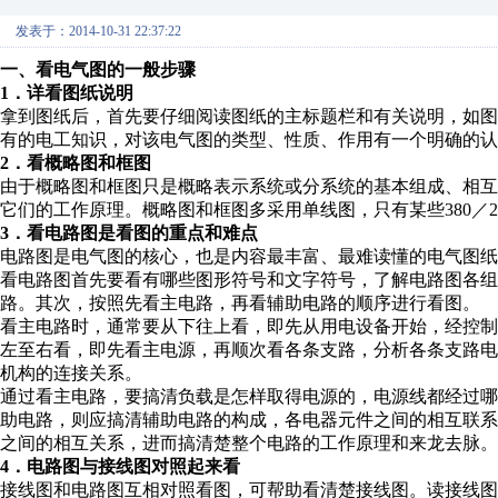
发表于：2014-10-31 22:37:22
一、看电气图的一般步骤
1．详看图纸说明
拿到图纸后，首先要仔细阅读图纸的主标题栏和有关说明，如
有的电工知识，对该电气图的类型、性质、作用有一个明确的认
2．看概略图和框图
由于概略图和框图只是概略表示系统或分系统的基本组成、相
它们的工作原理。概略图和框图多采用单线图，只有某些380／
3．看电路图是看图的重点和难点
电路图是电气图的核心，也是内容最丰富、最难读懂的电气图纸
看电路图首先要看有哪些图形符号和文字符号，了解电路图各组
路。其次，按照先看主电路，再看辅助电路的顺序进行看图。
看主电路时，通常要从下往上看，即先从用电设备开始，经控
左至右看，即先看主电源，再顺次看各条支路，分析各条支路
机构的连接关系。
通过看主电路，要搞清负载是怎样取得电源的，电源线都经过
助电路，则应搞清辅助电路的构成，各电器元件之间的相互联
之间的相互关系，进而搞清楚整个电路的工作原理和来龙去脉。
4．电路图与接线图对照起来看
接线图和电路图互相对照看图，可帮助看清楚接线图。读接线