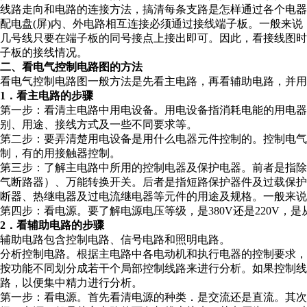
线路走向和电路的连接方法，搞清每条支路是怎样通过各个电器
配电盘(屏)内、外电路相互连接必须通过接线端子板。一般来
几号线只要在端子板的同号接点上接出即可。因此，看接线图时
子板的接线情况。
二、看电气控制电路图的方法
看电气控制电路图一般方法是先看主电路，再看辅助电路，并用
1．看主电路的步骤
第一步：看清主电路中用电设备。用电设备指消耗电能的用电器
别、用途、接线方式及一些不同要求等。
第二步：要弄清楚用电设备是用什么电器元件控制的。控制电
制，有的用接触器控制。
第三步：了解主电路中所用的控制电器及保护电器。前者是指
气断路器）、万能转换开关。后者是指短路保护器件及过载保
断器、热继电器及过电流继电器等元件的用途及规格。一般来说
第四步：看电源。要了解电源电压等级，是380V还是220V
2．看辅助电路的步骤
辅助电路包含控制电路、信号电路和照明电路。
分析控制电路。根据主电路中各电动机和执行电器的控制要求，
按功能不同划分成若干个局部控制线路来进行分析。如果控制线
路，以便集中精力进行分析。
第一步：看电源。首先看清电源的种类．是交流还是直流。其次