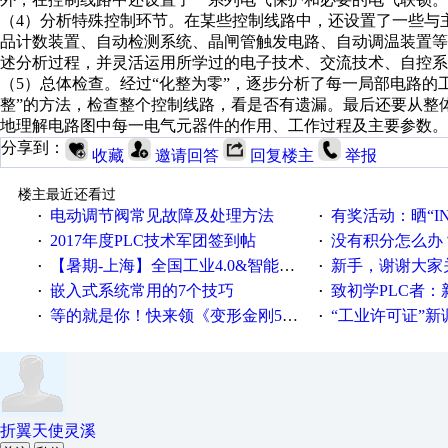
（4）分析特殊控制环节。在某些控制线路中，还设置了一些与
品计数装置、自动检测系统、晶闸管触发电路、自动调温装置
述分析过程，并灵活运用所学过的电子技术、交流技术、自控系
（5）总体检查。经过“化整为零”，逐步分析了每一局部电路的
整”的方法，检查整个控制线路，看是否有遗漏。最后还要从整
地理解电路图中每一电气元器件的作用、工作过程及主要参数。
分享到：
收藏
邀请回答
回复楼主
举报
楼主最近还看过
电动调节阀常见故障及处理方法
有奖活动：晒“IN
·
·
2017年度PLC技术军团签到帖
没有积分怎么办
·
·
【暑期-上海】全国工业4.0&智能制造高级培训班通知！
新手，谢谢大家
·
·
嵌入式系统常用的7个技巧
致初学PLC者：新人学
·
·
等的就是你！快来领《变形金刚5》观影券
“工业许可证”新调整：水文仪器
·
·
折翼天使灵溪