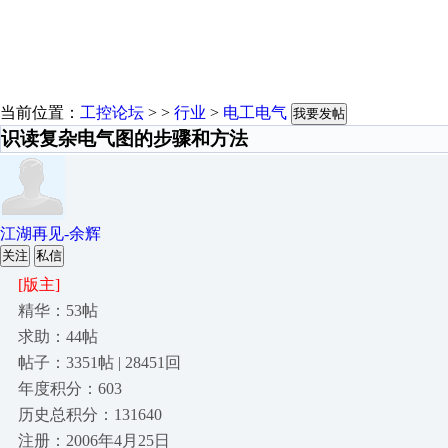
当前位置：
工控论坛
> >
行业
>
电工电气
我要发帖
识读复杂电气图的步骤和方法
江湖再见-余辉
关注
私信
[版主]
精华：53帖
求助：44帖
帖子：3351帖 | 28451回
年度积分：603
历史总积分：131640
注册：2006年4月25日