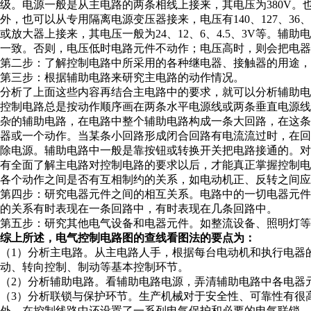
级。电源一般是从主电路的两条相线上接来，其电压为380V。
外，也可以从专用隔离电源变压器接来，电压有140、127、36
或放大器上接来，其电压一般为24、12、6、4.5、3V等。
一致。否则，电压低时电路元件不动作；电压高时，则会把电器
第二步：了解控制电路中所采用的各种继电器、接触器的用途
第三步：根据辅助电路来研究主电路的动作情况。
分析了上面这些内容再结合主电路中的要求，就可以分析辅助电
控制电路总是按动作顺序画在两条水平电源线或两条垂直电源
杂的辅助电路，在电路中整个辅助电路构成一条大回路，在这
器或一个动作。当某条小回路形成闭合回路有电流流过时，在回
除电源。辅助电路中一般是靠按钮或转换开关把电路接通的。
有全面了解主电路对控制电路的要求以后，才能真正掌握控制
各个动作之间是否有互相制约的关系，如电动机正、反转之间应
第四步：研究电器元件之间的相互关系。电路中的一切电器元
的关系有时表现在一条回路中，有时表现在几条回路中。
第五步：研究其他电气设备和电器元件。如整流设备、照明灯等
综上所述，电气控制电路图的查线看图法的要点为：
（1）分析主电路。从主电路人手，根据每台电动机和执行电器
动、转向控制、制动等基本控制环节。
（2）分析辅助电路。看辅助电路电源，弄清辅助电路中各电器
（3）分析联锁与保护环节。生产机械对于安全性、可靠性有很
外，在控制线路中还设置了一系列电气保护和必要的电气联锁。