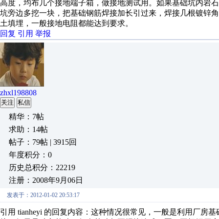
高度，均布几个接地端子箱，做接地测试用。如果基础坑内岩
坑旁边多挖一块，把基础钢筋焊接加长引过来，焊接几根镀锌角钢，
土填埋，一般接地电阻都能达到要求。
回复
引用
举报
zhxl198808
关注
私信
精华：7帖
求助：14帖
帖子：79帖 | 3915回
年度积分：0
历史总积分：22219
注册：2008年9月06日
发表于：2012-01-02 20:53:17
引用 tianheyi 的回复内容：这种情况很常见，一般是利用厂