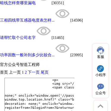
暗线怎样查哪里漏电
[30351]
三相四线带互感器电度表怎样...
[14596]
请帮忙取个公司名字
[11465]
功率因数一般补到多少比较合...
[23995]
客服
官方公众号
智造工程师
首页
上一页
1
2
下一页
尾页
小程序
公众号