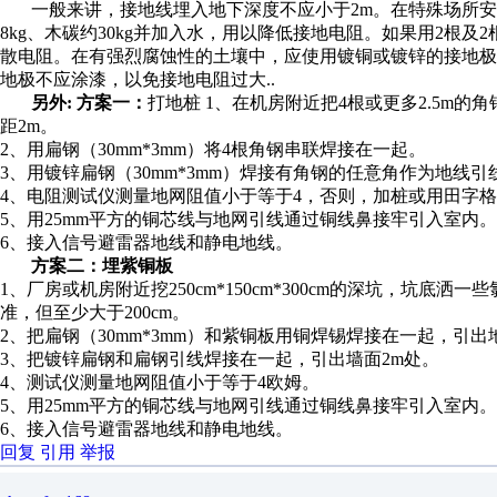
一般来讲，接地线埋入地下深度不应小于2m。在特殊场所安
8kg、木碳约30kg并加入水，用以降低接地电阻。如果用2根及
散电阻。在有强烈腐蚀性的土壤中，应使用镀铜或镀锌的接地
地极不应涂漆，以免接地电阻过大..
另外: 方案一：
打地桩 1、在机房附近把4根或更多2.5m的角
距2m。
2、用扁钢（30mm*3mm）将4根角钢串联焊接在一起。
3、用镀锌扁钢（30mm*3mm）焊接有角钢的任意角作为地线引
4、电阻测试仪测量地网阻值小于等于4，否则，加桩或用田字
5、用25mm平方的铜芯线与地网引线通过铜线鼻接牢引入室内。
6、接入信号避雷器地线和静电地线。
方案二：埋紫铜板
1、厂房或机房附近挖250cm*150cm*300cm的深坑，坑底洒一
准，但至少大于200cm。
2、把扁钢（30mm*3mm）和紫铜板用铜焊锡焊接在一起，引
3、把镀锌扁钢和扁钢引线焊接在一起，引出墙面2m处。
4、测试仪测量地网阻值小于等于4欧姆。
5、用25mm平方的铜芯线与地网引线通过铜线鼻接牢引入室内。
6、接入信号避雷器地线和静电地线。
回复
引用
举报