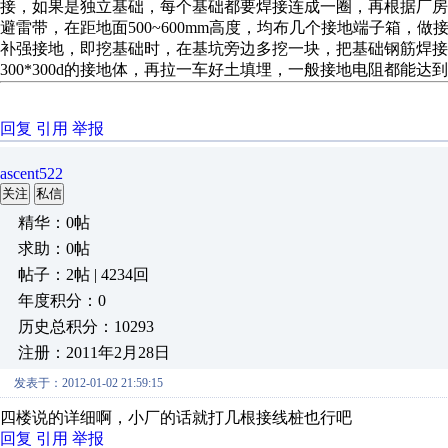
接，如果是独立基础，每个基础都要焊接连成一圈，再根据厂房
避雷带，在距地面500~600mm高度，均布几个接地端子箱，
补强接地，即挖基础时，在基坑旁边多挖一块，把基础钢筋焊接
300*300d的接地体，再拉一车好土填埋，一般接地电阻都能达
回复
引用
举报
ascent522
关注
私信
精华：0帖
求助：0帖
帖子：2帖 | 4234回
年度积分：0
历史总积分：10293
注册：2011年2月28日
发表于：2012-01-02 21:59:15
四楼说的详细啊，小厂的话就打几根接线桩也行吧
回复
引用
举报