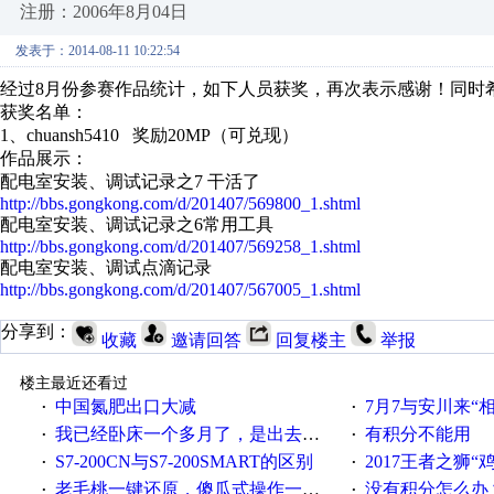
注册：2006年8月04日
发表于：2014-08-11 10:22:54
经过8月份参赛作品统计，如下人员获奖，再次表示感谢！同时
获奖名单：
1、chuansh5410 奖励20MP（可兑现）
作品展示：
配电室安装、调试记录之7 干活了
http://bbs.gongkong.com/d/201407/569800_1.shtml
配电室安装、调试记录之6常用工具
http://bbs.gongkong.com/d/201407/569258_1.shtml
配电室安装、调试点滴记录
http://bbs.gongkong.com/d/201407/567005_1.shtml
分享到：
收藏
邀请回答
回复楼主
举报
楼主最近还看过
中国氮肥出口大减
7月7与安川来“
·
·
我已经卧床一个多月了，是出去安装机械手在高速遭遇车祸所致:大家工作都要特别注意啊
有积分不能用
·
·
S7-200CN与S7-200SMART的区别
2017王者之狮“鸡”情签到
·
·
老毛桃一键还原，傻瓜式操作一键轻松备份还原；程序为向导式安装，一键即可实现自动备份或还原系统。
没有积分怎么办
·
·