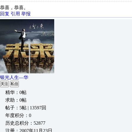
恭喜，恭喜。
回复
引用
举报
银光人生—华
关注
私信
精华：0帖
求助：0帖
帖子：5帖 | 13597回
年度积分：0
历史总积分：52877
注册：2007年11月23日