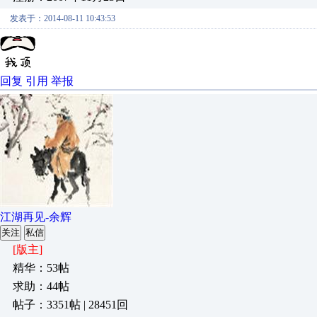
发表于：2014-08-11 10:43:53
回复
引用
举报
江湖再见-余辉
关注
私信
[版主]
精华：53帖
求助：44帖
帖子：3351帖 | 28451回