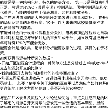
能效需要一种结构化的、持久的解决方法。 第一步是寻找商机
正器。可通过HVAC（暖通空调）控制系统、照明控制系统和
化处理。节能的关键在于仪表测量、监控和能效分析。
应当在改进周期的两大关键阶段对能效进行测量和对标。 在开
的场所及能量的浪费程度。它还可以为未来的比较提供基准线
以便能够节约能源。
节能可能会由于设备和流程意外关闭、电机和加热过程缺乏自
量和对标是监控与维护计划的重要组成部分。如果没有监控与维
年可能有12%的节能会无效。
能源会计是指收集、记录和分析能源数据的过程。其目的在于
策。
如何获得能源会计所需的数据？
•开始厂区能源会计流程的一种简单方法是分析过去1年或者2年
支占能源总开支的比例？
•我的能源开支将如何随着时间的推移而改变？
•能否立即显现改进效果？ 改进效果体现在减少无功电力、低
罚款上。 若要了解更多关于您的能源费用以及您应当如何解释
更详细地了解这方面的信息，是否还有其它裨益?
与熟知厂区设备及流程的人讨论这些问题，重点关注感兴趣的区
了解您的能源总开支将帮助您设定一些改进的基本期望。显然
节能目标百分比以及节能项目投资回收期标准，此标准可以帮助