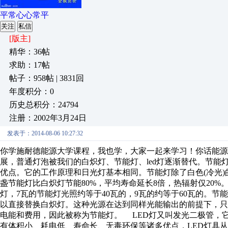
平常心心常平
关注
私信
[版主]
精华：36帖
求助：17帖
帖子：958帖 | 3831回
年度积分：0
历史总积分：24794
注册：2002年3月24日
发表于：2014-08-06 10:27:32
你学施耐德能源大学课程，我也学，大家一起来学习！你话能
展，普通灯泡被我们的白炽灯、节能灯、led灯逐渐替代。节
优点。它的工作原理和日光灯基本相同。节能灯除了白色(冷光
盏节能灯比白炽灯节能80%，平均寿命延长8倍，热辐射仅20%
灯，7瓦的节能灯光照约等于40瓦的，9瓦的约等于60瓦的。
以直接替换白炽灯。这种光源在达到同样光能输出的前提下，只需
电能和费用，因此被称为节能灯。 LED灯又叫发光二极管，它
有体积小、耗电低、寿命长、无毒环保等诸多优点，LED灯具