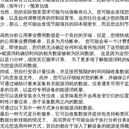
期（按年计）=预算估值
当然，您的实际预算需求可能与估值略有出入。您可能会发现
备，以及如何调整现有的控制设置等。这些往往会减少您的预算
少，那么，您可能会发现节能项目的回本期更长，而且您达到节
虽然分析公用事业费用数据是一个良好的开端，但是，您很快
的公用事业费用帐单，且多为月结帐单。 您可能会有一个计费
是，即使如此，您仍然无法确定在何时或者何地消耗了这些能源
•能源消耗确切时间的相关数据被称为区间数据。 这是因为这
以是15分钟，或按其它频率计算。 为了更多地了解能源消耗
为您提供区间数据。
抑或，您自行安装计量仪表，并且按照预期的时间间隔收集数据
门向您发送文件。 此外，您可以仔细核对您的帐单，并确保公
可通过辅助计量来采集有关能源消耗的数据。仪表通常可用于监
多的仪表，以监控专用设备的能源消耗量。
您可以选择安装永久性仪表，这意味着您不会再改变它们的位
时性计量仪表，用于采集数周之内的数据。
可通过以下其中一种方式来分析能源消耗数据。
最后一种方式是分析服务，它可以收集数据并提供包含待检查区
数据分析技能的情况下。 其劣势在于可能会由于执行分析任务
无论您选用何种方式，其目的都在于深入了解设备的能源使用概