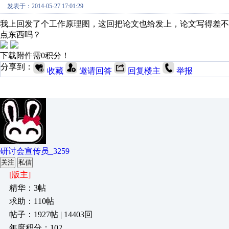
发表于：2014-05-27 17:01:29
我上回发了个工作原理图，这回把论文也给发上，论文写得差
点东西吗？
下载附件需0积分！
分享到：
收藏
邀请回答
回复楼主
举报
研讨会宣传员_3259
关注
私信
[版主]
精华：3帖
求助：110帖
帖子：1927帖 | 14403回
年度积分：102