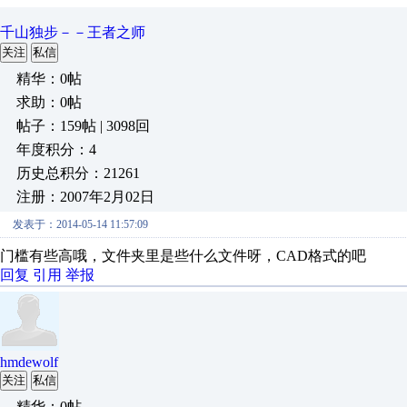
千山独步－－王者之师
关注
私信
精华：0帖
求助：0帖
帖子：159帖 | 3098回
年度积分：4
历史总积分：21261
注册：2007年2月02日
发表于：2014-05-14 11:57:09
门槛有些高哦，文件夹里是些什么文件呀，CAD格式的吧
回复
引用
举报
hmdewolf
关注
私信
精华：0帖