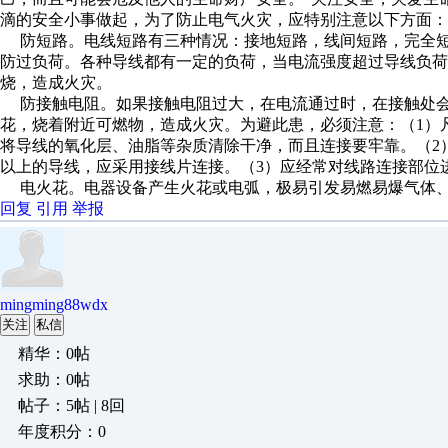
滴的安全小事做起，为了防止电气火灾，应特别注意以下方面：
防短路。电线短路有三种情况：接地短路，线间短路，完全短
防过负荷。各种导线都有一定的负荷，当电流强度超过导线负荷
烧，造成火灾。
防接触电阻。如果接触电阻过大，在电流通过时，在接触处会
花，烧着附近可燃物，造成火灾。为避此患，必须注意：（1）
将导线的氧化层、油脂等杂质清除干净，而且连接要牢靠。（2）6
以上的导线，应采用接线片连接。（3）应经常对线路连接部位
电火花。电器设备产生火花或电弧，极易引发易燃易爆气体、
回复
引用
举报
mingming88wdx
关注
私信
精华：0帖
求助：0帖
帖子：5帖 | 8回
年度积分：0