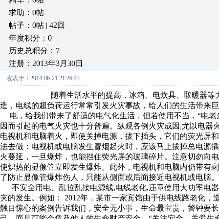
求助：0帖
帖子：0帖 | 42回
年度积分：0
历史总积分：7
注册：2013年3月30日
发表于：2014-06-21 21:26:47
随着生活水平的提高，冰箱、电炊具、取暖器等大功率
造，电线的超负荷运行常常引发火灾事故，给人们的生活带来巨
电，给我们带来了舒适的电气化生活，但若使用不当，“电老
因而引起的电气火灾也十分普遍。纵观各例火灾成因,尤以电器
电视机和电脑着火，即使关掉电源，拔下插头，它们的荧光屏
法去做：电视机或电脑发生冒烟起火时，应该马上拔掉总电源
火蔓延，一旦爆炸，也能挡住荧光屏的玻璃碎片。注意切勿向
使炽热的显像管立即发生爆炸。此外，电视机和电脑内仍带有
了防止显像管爆炸伤人，只能从侧面或后面接近电视机或电脑。
不安全用电、乱拉乱接电源线,电线老化,违章使用大功率电器
灾的发生。例如： 2012年，某市一家宾馆由于供电线路老化，
触目惊心的案例告诉我们，安全无小事，生命最宝贵，警钟要长
己，而且可能会危及他人的生命财产安全。“关注安全，关爱生命