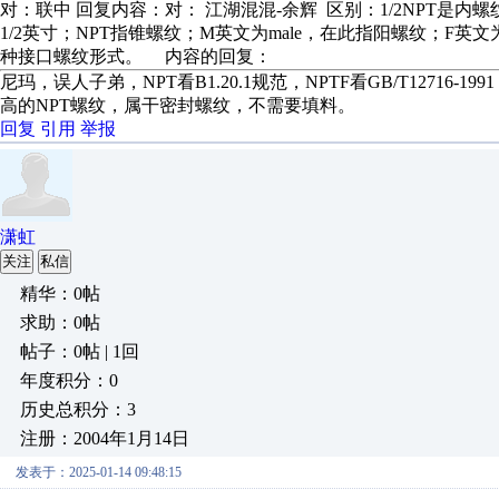
对：联中 回复内容：对： 江湖混混-余辉 区别：1/2NPT是内螺纹
1/2英寸；NPT指锥螺纹；M英文为male，在此指阳螺纹；F英文为F
种接口螺纹形式。 内容的回复：
尼玛，误人子弟，NPT看B1.20.1规范，NPTF看GB/T12716
高的NPT螺纹，属干密封螺纹，不需要填料。
回复
引用
举报
潇虹
关注
私信
精华：0帖
求助：0帖
帖子：0帖 | 1回
年度积分：0
历史总积分：3
注册：2004年1月14日
发表于：2025-01-14 09:48:15