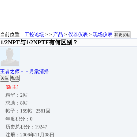
当前位置：
工控论坛
> >
产品
>
仪器仪表
>
现场仪表
我要发帖
1/2NPT与1/2NPTF有何区别？
王者之师－－月棠清摇
关注
私信
[版主]
精华：2帖
求助：8帖
帖子：159帖 | 2561回
年度积分：0
历史总积分：19247
注册：2006年11月08日