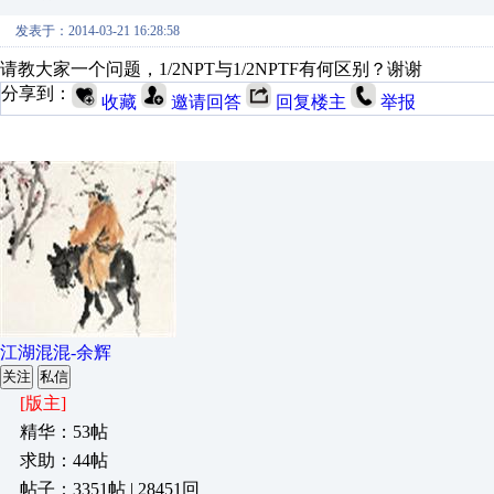
发表于：2014-03-21 16:28:58
请教大家一个问题，1/2NPT与1/2NPTF有何区别？谢谢
分享到：
收藏
邀请回答
回复楼主
举报
江湖混混-余辉
关注
私信
[版主]
精华：53帖
求助：44帖
帖子：3351帖 | 28451回