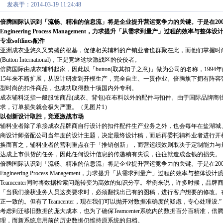
发表于：2014-03-19 11:24:48
倍腾国际认识到「流畅、精准的信息流」将是企业提升营运竞争力的关键。于是在2008年引入Sie
Engineering Process Management，力求提升「从需求到量产」过程的效率与整体
专业softlines配件
亚洲成衣业悠久又繁盛的根基，促使相关辅料的产销业者也群聚在此，而他们掌握时
(Button International)，正是竞逐这块激战区的佼佼者。
倍腾国际由成衣辅料起家，因此以「button(取其扣子之意)」做为公司的名称，19
15年来不断扩展，从设计研发到开模生产，完全自主、一贯作业。倍腾旗下拥有阵
型时尚的扣件商品，也成功取得数十项国内外专利。
成衣辅料泛指一般服饰商品(成衣、背包)在布料以外的配件与扣件。由于国际品牌商
求，订单损失就会极为严重。（见图片1）
以创新设计取胜，竞逐激战市场
辅料业者除了承接成衣品牌商自行设计的扣件配件生产业务之外，也会每年在盐湖城
商设计师搭配公司当年度的设计主题，决定最终设计稿，而后再委托辅料业者进行开
换而言之，辅料业者的营利重点在于「推销创新」，而营运绩效则取决于定制能力与
达成上市供货的任务，因此任何设计信息的传递稍有失误，往往就造成金钱的损失。
倍腾国际认识到「流畅、精准的信息流」将是企业提升营运竞争力的关键。于是在2008年引入Sie
Engineering Process Management，力求提升「从需求到量产」过程的效率与整体设计
Teamcenter同时将数据检索问题转变为高效的知识分享。举例来说，许多时候，
「当我们接获业务人员这类要求时，必须翻找出已有的图稿，进行客户想要的修改。在使用
正一致的。但有了Teamcenter，现在我们可以抛开对数据准确度的疑虑，专心处理设.”
考虑到迁移旧数据的庞大成本，也为了确保Teamcenter系统内的数据百分百精准
理，而新系统启用前的历史数据仍维持原系统的归档。