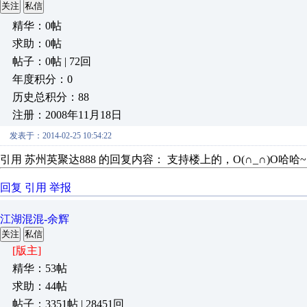
关注
私信
精华：0帖
求助：0帖
帖子：0帖 | 72回
年度积分：0
历史总积分：88
注册：2008年11月18日
发表于：2014-02-25 10:54:22
引用 苏州英聚达888 的回复内容： 支持楼上的，O(∩_∩)O哈哈~
回复
引用
举报
江湖混混-余辉
关注
私信
[版主]
精华：53帖
求助：44帖
帖子：3351帖 | 28451回