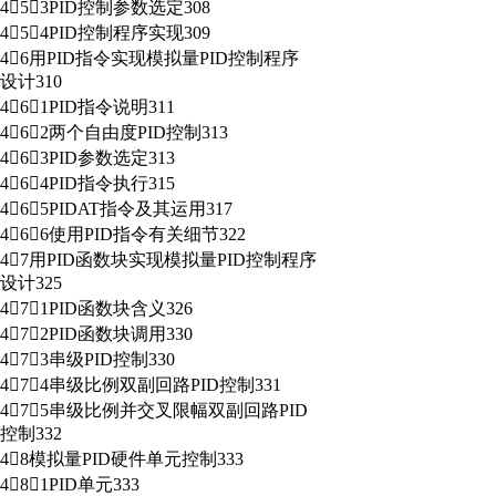
453PID控制参数选定308
454PID控制程序实现309
46用PID指令实现模拟量PID控制程序
设计310
461PID指令说明311
462两个自由度PID控制313
463PID参数选定313
464PID指令执行315
465PIDAT指令及其运用317
466使用PID指令有关细节322
47用PID函数块实现模拟量PID控制程序
设计325
471PID函数块含义326
472PID函数块调用330
473串级PID控制330
474串级比例双副回路PID控制331
475串级比例并交叉限幅双副回路PID
控制332
48模拟量PID硬件单元控制333
481PID单元333