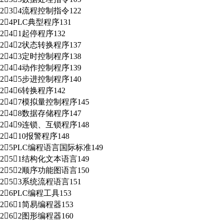
234流程控制指令122
24PLC典型程序131
241起停程序132
242状态转换程序137
243定时控制程序138
244动作控制程序139
245步进控制程序140
246转换程序142
247模拟量控制程序145
248数据存储程序147
249连锁、互锁程序148
2410报警程序148
25PLC编程语言国际标准149
251结构化文本语言149
252顺序功能图语言150
253系统流程语言151
26PLC编程工具153
261简易编程器153
262图形编程器160