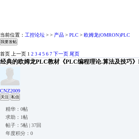
当前位置：
工控论坛
> >
产品
>
PLC
>
欧姆龙(OMRON)PLC
我要发帖
首页
上一页
1
2
3
4
5
6
7
下一页
尾页
经典的欧姆龙PLC教材《PLC编程理论.算法及技巧》
CNZ2009
关注
私信
精华：0帖
求助：1帖
帖子：5帖 | 37回
年度积分：0