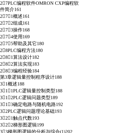
27PLC编程软件OMRON CXP编程软
件简介161
271概述161
272组成161
273操作168
274使用169
275帮助及其它180
28PLC编程方法180
281算法设计182
282算法实现183
283编程经验184
第3章逻辑量控制程序设计188
31概述188
311PLC逻辑量控制类型188
312PLC逻辑问题类型189
313确定电路与随机电路192
32PLC逻辑问题理论基础193
321触点代数193
322梯形图逻辑199
33梯形图逻辑的分析与综合(1)202