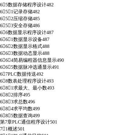
65数据存储程序设计482
651记录存储482
652压缩存储485
653安全存储486
66数据显示程序设计487
661数据显示设备487
662数据显示格式488
663数据动态显示488
664简易编程器信息显示490
665数据脉冲选通显示491
67PLC数据传送492
68数表处理程序设计493
681求最大、最小数493
682排序495
683求总数496
684求平均数499
685数据查询499
第7章PLC通信程序设计501
71概述501