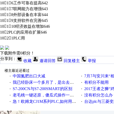
1016工作可靠在提高642
1017联网能力在增强643
1018外部设备在丰富644
1019支持软件在完善645
10110经济效益在增加646
102PLC的应用在扩展646
1021PLC用
下载附件需0积分！
分享到：
收藏
邀请回答
回复楼主
举报
楼主最近还看过
中国氮肥出口大减
7月7与安川来“
·
·
我已经卧床一个多月了，是出去安装机械手在高速遭遇车祸所致:大家工作都要特别注意啊
有积分不能用
·
·
S7-200CN与S7-200SMART的区别
2017王者之狮“鸡”情签到
·
·
老毛桃一键还原，傻瓜式操作一键轻松备份还原；程序为向导式安装，一键即可实现自动备份或还原系统。
没有积分怎么办
·
·
急！欧姆龙CJ1M系列PLC,如何用时间控制变频器。要求时间在组态王中可以自由输入！拜托各位大神了！
台达plc与三菱
·
·