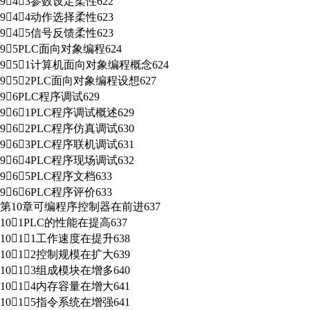
943参数设定柔性622
944动作选择柔性623
945信号反馈柔性623
95PLC面向对象编程624
951计算机面向对象编程概念624
952PLC面向对象编程设想627
96PLC程序调试629
961PLC程序调试概述629
962PLC程序仿真调试630
963PLC程序联机调试631
964PLC程序现场调试632
965PLC程序文档633
966PLC程序评价633
第10章可编程序控制器在前进637
101PLC的性能在提高637
1011工作速度在提升638
1012控制规模在扩大639
1013组成模块在增多640
1014内存容量在增大641
1015指令系统在增强641