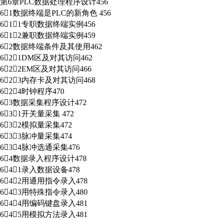
第6章PLC数据处理程序设计456
61数据终端是PLC的新角色 456
611专职数据终端实例456
612兼职数据终端实例459
62数据终端条件及其使用462
621DM区及对其访问462
622EM区及对其访问466
623内存卡及对其访问468
624时钟程序470
63数据采集程序设计472
631开关量采集 472
632模拟量采集472
633脉冲量采集474
634脉冲选通采集476
64数据录入程序设计478
641录入数据设备478
642用通用指令录入478
643用特殊指令录入480
644用编码键盘录入481
645用模拟方法录入481