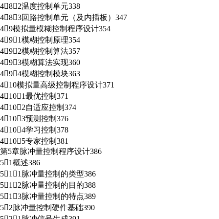
482温度控制单元338
483回路控制单元（及内插板）347
49模拟量模糊控制程序设计354
491模糊控制原理354
492模糊控制算法357
493模糊算法实现360
494模糊控制模块363
410模拟量高级控制程序设计371
4101最优控制371
4102自适应控制374
4103预测控制376
4104学习控制378
4105专家控制381
第5章脉冲量控制程序设计386
51概述386
511脉冲量控制的类型386
512脉冲量控制的目的388
513脉冲量控制的特点389
52脉冲量控制硬件基础390
521脉冲信号生成391