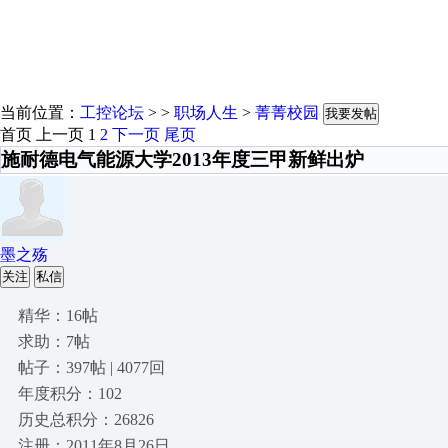
当前位置：
工控论坛
> >
职场人生
>
菁菁校园
我要发帖
首页
上一页
1
2
下一页
尾页
施耐德电气能源大学2013年度三甲新鲜出炉
墨之殇
关注
私信
精华：16帖
求助：7帖
帖子：397帖 | 4077回
年度积分：102
历史总积分：26826
注册：2011年8月26日