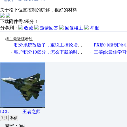
发表于：2013-12-21 08:31:00
关于松下位置控制的讲解，很好的材料.
下载附件需2积分！
分享到：
收藏
邀请回答
回复楼主
举报
楼主最近还看过
积分系统改版了，重说工控论坛积分那点事儿……
FX脉冲控制J4伺服
·
·
账户积分1065分，怎么下载的时候提示积分不足，什么意思
三菱plc最佳学习程序，伺服控制，各
·
·
LCL———王者之师
关注
私信
精华：0帖