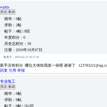
wjdrjs
关注
私信
精华：0帖
求助：2帖
帖子：4帖 | 9回
年度积分：0
历史总积分：18
注册：2010年10月07日
发表于：2014-02-21 16:27:10
新手没有积分 哪位大侠给我发一份呗 谢谢了 123783221@qq.c
回复
引用
举报
专业电工
关注
私信
精华：0帖
求助：0帖
帖子：0帖 | 261回