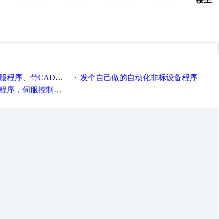
程序、带CAD电路图
发个自己做的自动化非标设备程序
·
种报警，注释详细，看的懂，学得快！