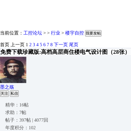
当前位置：
工控论坛
> >
行业
>
楼宇自控
我要发帖
首页
上一页
1
2
3
4
5
6
7
8
下一页
尾页
免费下载珍藏版:高档高层商住楼电气设计图（28张）
墨之殇
关注
私信
精华：16帖
求助：7帖
帖子：397帖 | 4077回
年度积分：102