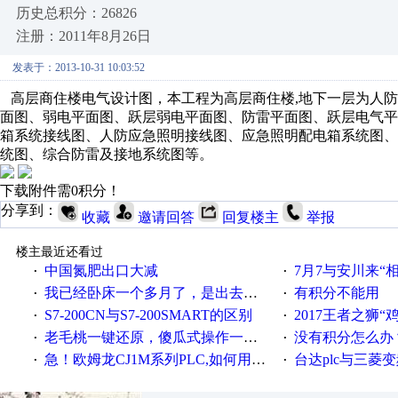
历史总积分：26826
注册：2011年8月26日
发表于：2013-10-31 10:03:52
高层商住楼电气设计图，本工程为高层商住楼,地下一层为人防,
面图、弱电平面图、跃层弱电平面图、防雷平面图、跃层电气
箱系统接线图、人防应急照明接线图、应急照明配电箱系统图
统图、综合防雷及接地系统图等。
下载附件需0积分！
分享到：
收藏
邀请回答
回复楼主
举报
楼主最近还看过
中国氮肥出口大减
7月7与安川来“
·
·
我已经卧床一个多月了，是出去安装机械手在高速遭遇车祸所致:大家工作都要特别注意啊
有积分不能用
·
·
S7-200CN与S7-200SMART的区别
2017王者之狮“鸡”情签到
·
·
老毛桃一键还原，傻瓜式操作一键轻松备份还原；程序为向导式安装，一键即可实现自动备份或还原系统。
没有积分怎么办
·
·
急！欧姆龙CJ1M系列PLC,如何用时间控制变频器。要求时间在组态王中可以自由输入！拜托各位大神了！
台达plc与三菱
·
·