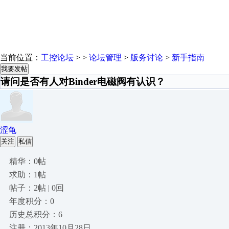
当前位置：
工控论坛
> >
论坛管理
>
版务讨论
>
新手指南
我要发帖
请问是否有人对Binder电磁阀有认识？
涩龟
关注
私信
精华：0帖
求助：1帖
帖子：2帖 | 0回
年度积分：0
历史总积分：6
注册：2013年10月28日