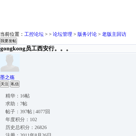
当前位置：
工控论坛
> >
论坛管理
>
版务讨论
>
老版主回访
我要发帖
gongkong员工西安行。。。
墨之殇
关注
私信
精华：16帖
求助：7帖
帖子：397帖 | 4077回
年度积分：102
历史总积分：26826
注册：2011年8月26日