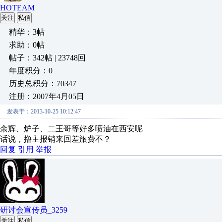
HOTEAM
关注
私信
精华：3帖
求助：0帖
帖子：342帖 | 23748回
年度积分：0
历史总积分：70347
注册：2007年4月05日
发表于：2013-10-25 10:12:47
余辉、炉子、二王哥等好多喷油在西安呢
话说，撸主报销来回差旅费不？
回复
引用
举报
研讨会宣传员_3259
关注
私信