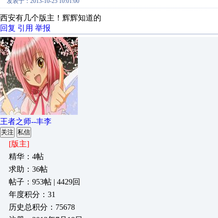
发表于：2013-10-25 10:01:00
西安有几个版主！辉辉知道的
回复
引用
举报
王者之师--丰李
关注
私信
[版主]
精华：4帖
求助：36帖
帖子：953帖 | 4429回
年度积分：31
历史总积分：75678