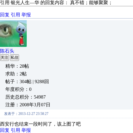
引用 银光人生—华 的回复内容： 真不错；能够聚聚； .
回复
引用
举报
陈石头
关注
私信
精华：28帖
求助：2帖
帖子：304帖 | 9288回
年度积分：0
历史总积分：54987
注册：2008年3月07日
发表于：2013-12-27 23:58:27
西安行也结束一段时间了，该上图了吧
回复
引用
举报