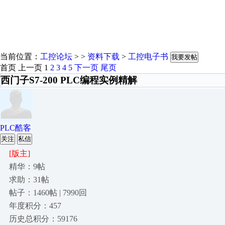
当前位置：
工控论坛
> >
资料下载
>
工控电子书
我要发帖
首页
上一页
1
2
3
4
5
下一页
尾页
西门子S7-200 PLC编程实例精解
PLC酷客
关注
私信
[版主]
精华：9帖
求助：31帖
帖子：1460帖 | 7990回
年度积分：457
历史总积分：59176