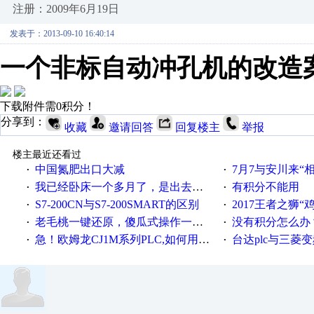
注册：2009年6月19日
发表于：2013-09-10 16:40:14
一个非标自动冲孔机的改造
下载附件需0积分！
分享到：
收藏
邀请回答
回复楼主
举报
楼主最近还看过
中国氮肥出口大减
7月7与安川来“
·
·
我已经卧床一个多月了，是出去安装机械手在高速遭遇车祸所致:大家工作都要特别注意啊
有积分不能用
·
·
S7-200CN与S7-200SMART的区别
2017王者之狮“鸡”情签到
·
·
老毛桃一键还原，傻瓜式操作一键轻松备份还原；程序为向导式安装，一键即可实现自动备份或还原系统。
没有积分怎么办
·
·
急！欧姆龙CJ1M系列PLC,如何用时间控制变频器。要求时间在组态王中可以自由输入！拜托各位大神了！
台达plc与三菱
·
·