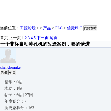
当前位置：
工控论坛
> >
产品
>
PLC
>
信捷PLC
我要发帖
首页
上一页
1
2
3
4
5
下一页
尾页
一个非标自动冲孔机的改造案例，要的请进
chenchuanke
关注
私信
精华：0帖
求助：1帖
帖子：6帖 | 27回
年度积分：7
历史总积分：163