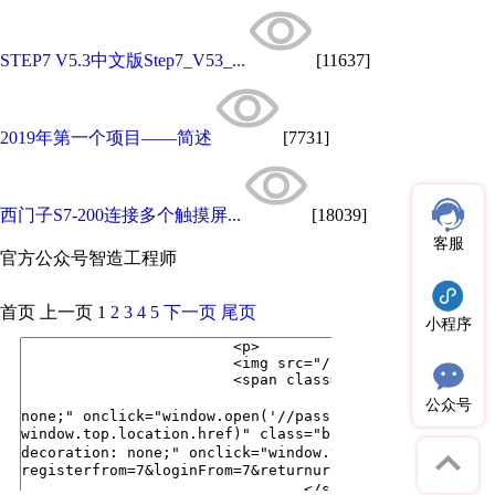
STEP7 V5.3中文版Step7_V53_...
[11637]
2019年第一个项目——简述
[7731]
西门子S7-200连接多个触摸屏...
[18039]
客服
官方公众号
智造工程师
首页
上一页
1
2
3
4
5
下一页
尾页
小程序
公众号