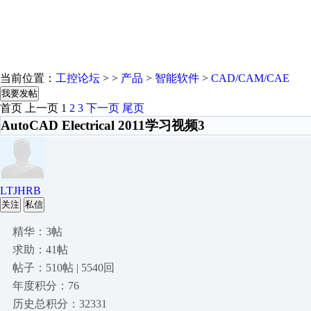
当前位置：
工控论坛
> >
产品
>
智能软件
>
CAD/CAM/CAE
我要发帖
首页
上一页
1
2
3
下一页
尾页
AutoCAD Electrical 2011学习视频3
LTJHRB
关注
私信
精华：3帖
求助：41帖
帖子：510帖 | 5540回
年度积分：76
历史总积分：32331