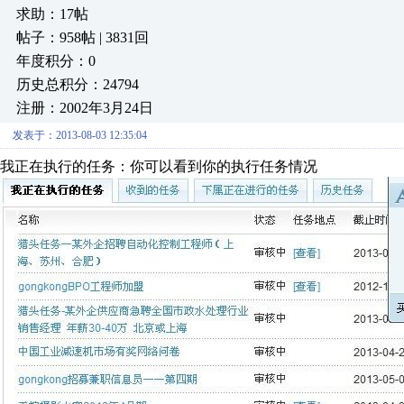
求助：17帖
帖子：958帖 | 3831回
年度积分：0
历史总积分：24794
注册：2002年3月24日
发表于：2013-08-03 12:35:04
我正在执行的任务：你可以看到你的执行任务情况