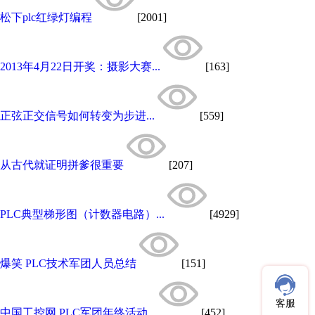
松下plc红绿灯编程
[2001]
2013年4月22日开奖：摄影大赛...
[163]
正弦正交信号如何转变为步进...
[559]
从古代就证明拼爹很重要
[207]
PLC典型梯形图（计数器电路）...
[4929]
爆笑 PLC技术军团人员总结
[151]
客服
中国工控网 PLC军团年终活动...
[452]