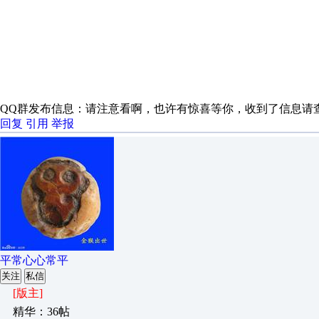
QQ群发布信息：请注意看啊，也许有惊喜等你，收到了信息请
回复
引用
举报
平常心心常平
关注
私信
[版主]
精华：36帖