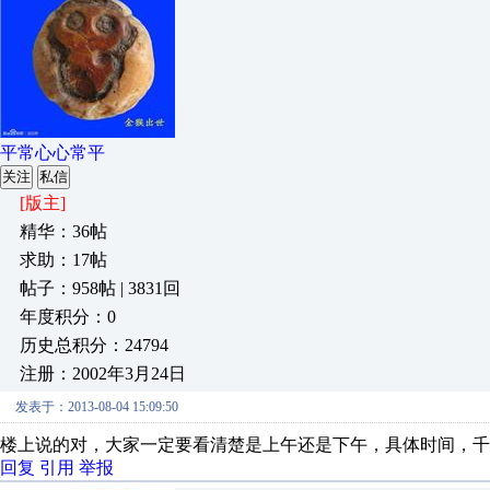
平常心心常平
关注
私信
[版主]
精华：36帖
求助：17帖
帖子：958帖 | 3831回
年度积分：0
历史总积分：24794
注册：2002年3月24日
发表于：2013-08-04 15:09:50
楼上说的对，大家一定要看清楚是上午还是下午，具体时间，千
回复
引用
举报