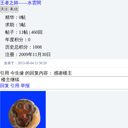
王者之師——水雲間
关注
私信
精华：0帖
求助：5帖
帖子：11帖 | 460回
年度积分：0
历史总积分：1008
注册：2009年11月30日
发表于：2013-08-04 11:50:29
引用 今生缘 的回复内容： 感谢楼主
楼主继续
回复
引用
举报