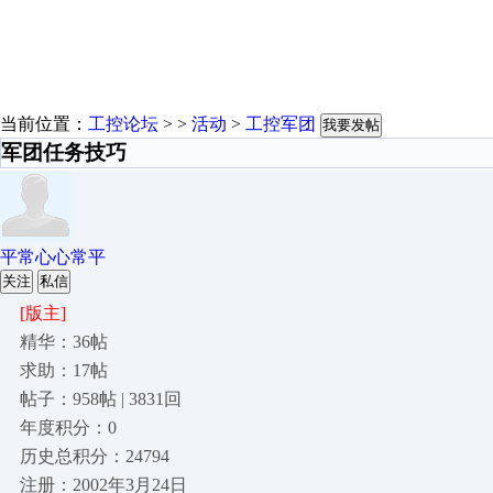
当前位置：
工控论坛
> >
活动
>
工控军团
我要发帖
军团任务技巧
平常心心常平
关注
私信
[版主]
精华：36帖
求助：17帖
帖子：958帖 | 3831回
年度积分：0
历史总积分：24794
注册：2002年3月24日