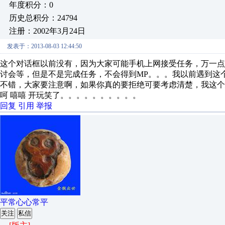
年度积分：0
历史总积分：24794
注册：2002年3月24日
发表于：2013-08-03 12:44:50
这个对话框以前没有，因为大家可能手机上网接受任务，万一
讨会等，但是不是完成任务，不会得到MP。。。我以前遇到这
不错，大家要注意啊，如果你真的要拒绝可要考虑清楚，我这个
呵 嘻嘻 开玩笑了。。。。。。。。。。
回复
引用
举报
平常心心常平
关注
私信