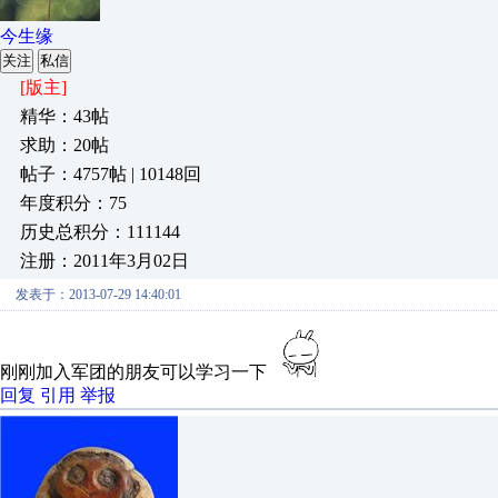
今生缘
关注
私信
[版主]
精华：43帖
求助：20帖
帖子：4757帖 | 10148回
年度积分：75
历史总积分：111144
注册：2011年3月02日
发表于：2013-07-29 14:40:01
刚刚加入军团的朋友可以学习一下
回复
引用
举报