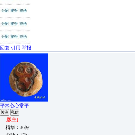
回复
引用
举报
平常心心常平
关注
私信
[版主]
精华：36帖