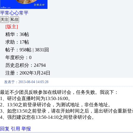
平常心心常平
关注
私信
[版主]
精华：36帖
求助：17帖
帖子：958帖 | 3831回
年度积分：0
历史总积分：24794
注册：2002年3月24日
发表于：2013-08-04 14:05:28
最近不少团员反映参加在线研讨会，任务失败。我说下：
1、研讨会直播时间为13:50-16:00。
2、13:50之前登录研讨会，为测试地址，非任务地址。
3、如您13:50之前登录，请在开始时间之后，退出研讨会重新登
4、强烈建议您在13:50-14:10之间登录研讨会。
回复
引用
举报