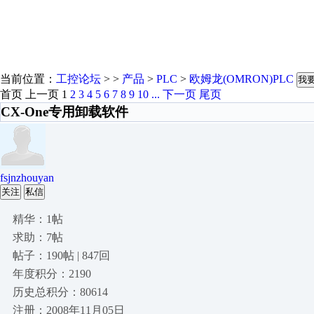
当前位置：
工控论坛
> >
产品
>
PLC
>
欧姆龙(OMRON)PLC
我
首页
上一页
1
2
3
4
5
6
7
8
9
10
...
下一页
尾页
CX-One专用卸载软件
fsjnzhouyan
关注
私信
精华：1帖
求助：7帖
帖子：190帖 | 847回
年度积分：2190
历史总积分：80614
注册：2008年11月05日