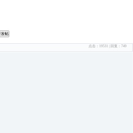
要发帖
点击：
19531
| 回复：
749