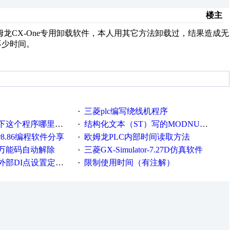
楼主
姆龙CX-One专用卸载软件，本人用其它方法卸载过，结果造成无
不少时间。
三菱plc编写绕线机程序
·
这个程序哪里错了
结构化文本（ST）写的MODNUSCRC16校验程序
·
er8.86编程软件分享
欧姆龙PLC内部时间读取方法
·
万能码自动解除
三菱GX-Simulator-7.27D仿真软件
·
DI点设置定时器时间
限制使用时间（有注解）
·