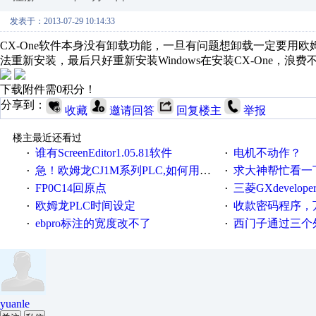
发表于：2013-07-29 10:14:33
CX-One软件本身没有卸载功能，一旦有问题想卸载一定要用欧
法重新安装，最后只好重新安装Windows在安装CX-One，浪费
下载附件需0积分！
分享到：
收藏
邀请回答
回复楼主
举报
楼主最近还看过
谁有ScreenEditor1.05.81软件
电机不动作？
·
·
急！欧姆龙CJ1M系列PLC,如何用时间控制变频器。要求时间在组态王中可以自由输入！拜托各位大神了！
求大神帮忙看一下
·
·
FP0C14回原点
三菱GXdevelop
·
·
欧姆龙PLC时间设定
收款密码程序，
·
·
ebpro标注的宽度改不了
西门子通过三个外部
·
·
yuanle