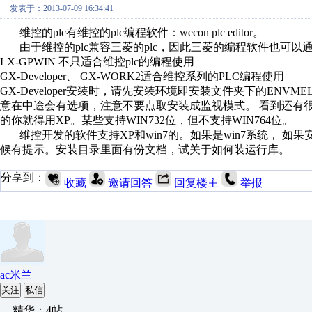
发表于：2013-07-09 16:34:41
维控的plc有维控的plc编程软件：wecon plc editor。
由于维控的plc兼容三菱的plc，因此三菱的编程软件也可以
LX-GPWIN 不只适合维控plc的编程使用
GX-Developer、 GX-WORK2适合维控系列的PLC编程使用
GX-Developer安装时，请先安装环境即安装文件夹下的ENV
意在中途会有选项，注意不要点取安装成监视模式。 看到还有很
的你就得用XP。某些支持WIN732位，但不支持WIN764位。
维控开发的软件支持XP和win7的。如果是win7系统， 
候有提示。安装目录里面有份文档，试关于如何装运行库。
分享到：
收藏
邀请回答
回复楼主
举报
ac米兰
关注
私信
精华：4帖