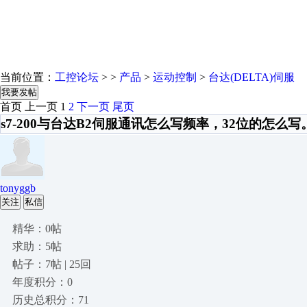
当前位置：
工控论坛
> >
产品
>
运动控制
>
台达(DELTA)伺服
我要发帖
首页
上一页
1
2
下一页
尾页
s7-200与台达B2伺服通讯怎么写频率，32位的怎么写
tonyggb
关注
私信
精华：0帖
求助：5帖
帖子：7帖 | 25回
年度积分：0
历史总积分：71